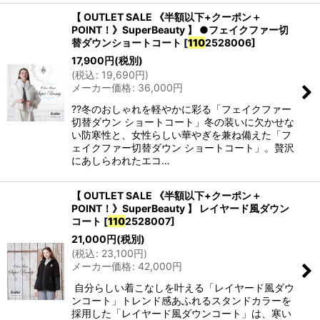
【 OUTLET SALE 《半額以下+クーポン＋
POINT！》SuperBeauty 】 ●フェイクファー切
替ダウンショートコート
[
110
2528006
]
17,900
円
(税別)
(
税込
:
19,690
円
)
メーカー価格
:
36,000
円
??冬のおしゃれを軽やかに彩る「フェイクファー
切替ダウン ショートコート」冬の装いに欠かせな
い防寒性と、女性らしい華やぎを兼ね備えた「フ
ェイクファー切替ダウン ショートコート」。贅沢
にあしらわれたエコ…
【 OUTLET SALE 《半額以下+クーポン＋
POINT！》SuperBeauty 】 レイヤード風ダウン
コート
[
110
2528007
]
21,000
円
(税別)
(
税込
:
23,100
円
)
メーカー価格
:
42,000
円
自分らしい着こなしを叶える「レイヤード風ダウ
ンコート」トレンド感あふれるスタンドカラーを
採用した「レイヤード風ダウンコート」は、寒い