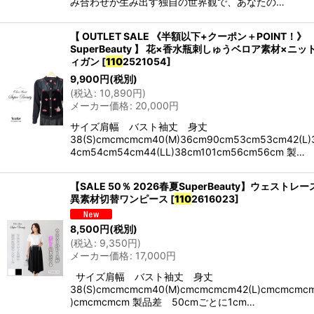
み合わせが生み出す独自の世界観で、あなたの…
【 OUTLET SALE 《半額以下+クーポン＋POINT！》
SuperBeauty 】 花×香水瓶刺しゅうベロア素材×ニ
ィガン
[
110
2521054
]
9,900
円
(税別)
(
税込
:
10,890
円
)
メーカー価格
:
20,000
円
サイズ肩幅 バスト袖丈 身丈
38(S)cmcmcmcm40(M)36cm90cm53cm53cm42(L)
4cm54cm54cm44(LL)38cm101cm56cm56cm 製…
【SALE 50％ 2026春夏SuperBeauty】ウェストレ
異素材切替ワンピース
[
110
2616023
]
8,500
円
(税別)
(
税込
:
9,350
円
)
メーカー価格
:
17,000
円
サイズ肩幅 バスト袖丈 身丈
38(S)cmcmcmcm40(M)cmcmcmcm42(L)cmcmcmcm
)cmcmcmcm 製品差 50cmごとに1cm…