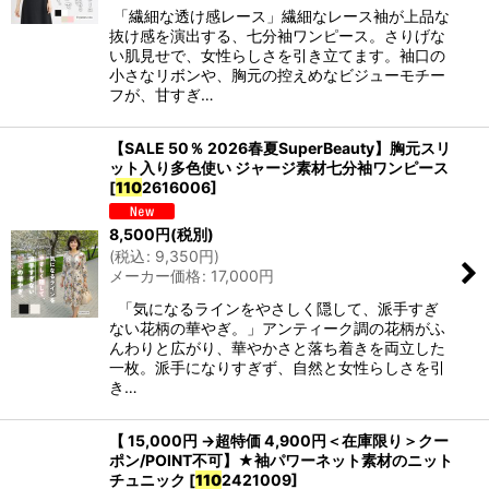
「繊細な透け感レース」繊細なレース袖が上品な
抜け感を演出する、七分袖ワンピース。さりげな
い肌見せで、女性らしさを引き立てます。袖口の
小さなリボンや、胸元の控えめなビジューモチー
フが、甘すぎ…
【SALE 50％ 2026春夏SuperBeauty】胸元スリ
ット入り多色使い ジャージ素材七分袖ワンピース
[
110
2616006
]
8,500
円
(税別)
(
税込
:
9,350
円
)
メーカー価格
:
17,000
円
「気になるラインをやさしく隠して、派手すぎ
ない花柄の華やぎ。」アンティーク調の花柄がふ
んわりと広がり、華やかさと落ち着きを両立した
一枚。派手になりすぎず、自然と女性らしさを引
き…
【 15,000円 →超特価 4,900円＜在庫限り＞クー
ポン/POINT不可】★袖パワーネット素材のニット
チュニック
[
110
2421009
]