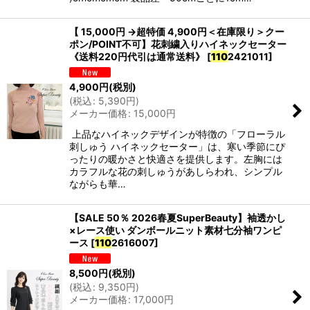
【 15,000円 →超特価 4,900円＜在庫限り＞クー
ポン/POINT不可】花刺繍入りハイネックセーター
《送料220円代引は通常送料》
[
110
2421011
]
4,900
円
(税別)
(
税込
:
5,390
円
)
メーカー価格
:
15,000
円
上品なハイネックデザインが特徴の「フローラル
刺しゅう ハイネックセーター」は、寒い季節にぴ
ったりの暖かさと快適さを提供します。左胸には
カラフルな花の刺しゅうがあしらわれ、シンプル
ながらも華…
【SALE 50％ 2026春夏SuperBeauty】袖透かし
×レース使い ダンボールニット素材七分袖ワンピ
ース
[
110
2616007
]
8,500
円
(税別)
(
税込
:
9,350
円
)
メーカー価格
:
17,000
円