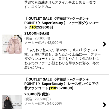
季節でも洗練されたスタイルを楽しめる一着で
す。スタンドカ…
【 OUTLET SALE 《半額以下+クーポン＋
POINT！》SuperBeauty 】 ファー襟ダウンコー
ト
[
110
2528008
]
21,000
円
(税別)
(
税込
:
23,100
円
)
メーカー価格
:
42,000
円
「ふんわり包んで、華やかに。冬の主役はこの一
枚。」寒い季節も、あたたかく上品に──「ファー
襟ダウンコート」は、首元をやさしく包み込むふ
わふわのファーが顔まわりを華やかに彩る、冬の
装いにぴっ…
【 OUTLET SALE 《半額以下+クーポン＋
POINT！》SuperBeauty 】 レース使いベロア切
替ダウンコート
[
110
2528009
]
26,900
円
(税別)
(
税込
:
29,590
円
)
メーカー価格
:
54,000
円