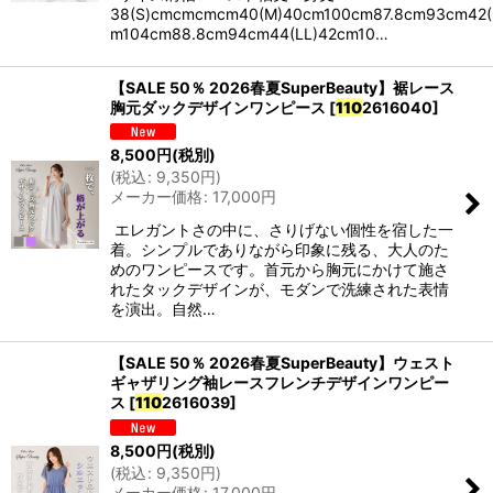
38(S)cmcmcmcm40(M)40cm100cm87.8cm93cm42(
m104cm88.8cm94cm44(LL)42cm10…
【SALE 50％ 2026春夏SuperBeauty】裾レース
胸元ダックデザインワンピース
[
110
2616040
]
8,500
円
(税別)
(
税込
:
9,350
円
)
メーカー価格
:
17,000
円
エレガントさの中に、さりげない個性を宿した一
着。シンプルでありながら印象に残る、大人のた
めのワンピースです。首元から胸元にかけて施さ
れたタックデザインが、モダンで洗練された表情
を演出。自然…
【SALE 50％ 2026春夏SuperBeauty】ウェスト
ギャザリング袖レースフレンチデザインワンピー
ス
[
110
2616039
]
8,500
円
(税別)
(
税込
:
9,350
円
)
メーカー価格
:
17,000
円