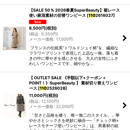
【SALE 50％ 2026春夏SuperBeauty】裾レース
使い麻混素材の切替ワンピース
[
110
2616027
]
8,500
円
(税別)
(
税込
:
9,350
円
)
メーカー価格
:
17,000
円
フランスの伝統美“トワルドジュイ柄”を、繊細な
フラワープリントで表現した上品な一枚。落ち着
きの中に華やぎを感じさせる、大人の女性にふさ
わしいワンピースです。細やかな…
【 OUTLET SALE 《半額以下+クーポン＋
POINT！》SuperBeauty 】 素材切り替えワンピ
ース
[
110
2526028
]
11,000
円
(税別)
(
税込
:
12,100
円
)
メーカー価格
:
22,000
円
「甘さと品格を纏う、唯一無二のスタイル。」華
やかさとシックさを絶妙に融合──「チェック柄×
レースモチーフ使いワンピース」は、異素材の組