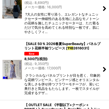
(
税込
:
8,690
円
)
メーカー価格
:
16,000
円
?大人の女性に寄り添う、エレガントなチュニッ
クセーター伸縮性のある生地に上品なモノトーン
の花柄を施したチュニックセーターは、ただ着る
だけで気分を高めてくれる特別な一枚です。肌に
やさしくフィ…
【SALE 50％ 2026春夏SuperBeauty】パネルプ
リント花柄半袖ワンピース
[
110
2616031
]
8,500
円
(税別)
(
税込
:
9,350
円
)
メーカー価格
:
17,000
円
クラシカルなパネルプリントが目を惹く、印象的
な花柄ワンピース。ビンテージ感とオリエンタル
な美しさを併せ持つフラワーモチーフが、装いに
奥行きと気品をもたらします。一枚でスタイルが
完成するデザ…
【 OUTLET SALE 《半額以下+クーポン＋