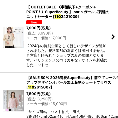
【 OUTLET SALE 《半額以下+クーポン＋
POINT！》SuperBeauty 】 paris ガールズ刺繍の
ニットセーター
[
110
2421039
]
7,900
円
(税別)
(
税込
:
8,690
円
)
メーカー価格
:
17,000
円
2024冬の特別企画として新しいデザインが追加
されました。規格追加の為多くは出回りません。
直営店と限られたショップのみの展開となりま
す。パリジェンヌのコミカルなデザインを刺繍に
したニットセ…
【SALE 50％ 2026春夏SuperBeauty】前立てレー
アップデザインオパール加工花柄ショートブラウス
[
110
2615007
]
7,500
円
(税別)
(
税込
:
8,250
円
)
メーカー価格
:
15,000
円
サイズ肩幅 バスト袖丈 身丈
38(S)47cm102cm41cm47cm40(M)48cm106cm42c