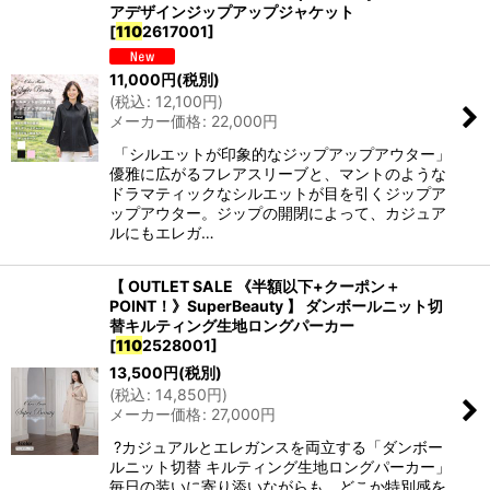
アデザインジップアップジャケット
並び順
:
[
110
2617001
]
絞り込む
11,000
円
(税別)
(
税込
:
12,100
円
)
メーカー価格
:
22,000
円
「シルエットが印象的なジップアップアウター」
優雅に広がるフレアスリーブと、マントのような
ドラマティックなシルエットが目を引くジップア
ップアウター。ジップの開閉によって、カジュア
ルにもエレガ…
【 OUTLET SALE 《半額以下+クーポン＋
POINT！》SuperBeauty 】 ダンボールニット切
替キルティング生地ロングパーカー
[
110
2528001
]
13,500
円
(税別)
(
税込
:
14,850
円
)
メーカー価格
:
27,000
円
?カジュアルとエレガンスを両立する「ダンボー
ルニット切替 キルティング生地ロングパーカー」
毎日の装いに寄り添いながらも、どこか特別感を