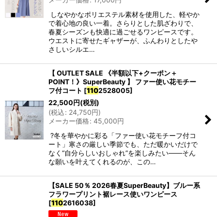
しなやかなポリエステル素材を使用した、軽やか
で着心地の良い一着。さらりとした肌ざわりで、
春夏シーズンも快適に過ごせるワンピースです。
ウエストに寄せたギャザーが、ふんわりとしたや
さしいシルエ…
【 OUTLET SALE 《半額以下+クーポン＋
POINT！》SuperBeauty 】 ファー使い花モチー
フ付コート
[
110
2528005
]
22,500
円
(税別)
(
税込
:
24,750
円
)
メーカー価格
:
45,000
円
?冬を華やかに彩る「ファー使い花モチーフ付コ
ート」寒さの厳しい季節でも、ただ暖かいだけで
なく“自分らしいおしゃれ”を楽しみたい――そん
な願いを叶えてくれるのが、この…
【SALE 50％ 2026春夏SuperBeauty】ブルー系
フラワープリント裾レース使いワンピース
[
110
2616038
]