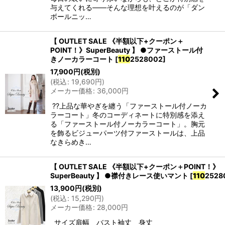
与えてくれる――そんな理想を叶えるのが「ダン
ボールニッ…
【 OUTLET SALE 《半額以下+クーポン＋
POINT！》SuperBeauty 】 ●ファーストール付
きノーカラーコート
[
110
2528002
]
17,900
円
(税別)
(
税込
:
19,690
円
)
メーカー価格
:
36,000
円
??上品な華やぎを纏う「ファーストール付ノーカ
ラーコート」冬のコーディネートに特別感を添え
る「ファーストール付ノーカラーコート」。胸元
を飾るビジューパーツ付ファーストールは、上品
なきらめき…
【 OUTLET SALE 《半額以下+クーポン＋POINT！》
SuperBeauty 】 ●襟付きレース使いマント
[
110
2528
13,900
円
(税別)
(
税込
:
15,290
円
)
メーカー価格
:
28,000
円
サイズ肩幅 バスト袖丈 身丈