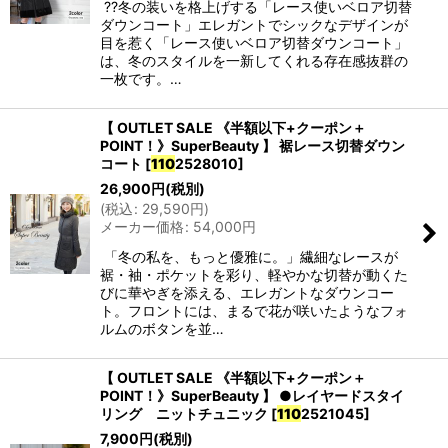
??冬の装いを格上げする「レース使いベロア切替
ダウンコート」エレガントでシックなデザインが
目を惹く「レース使いベロア切替ダウンコート」
は、冬のスタイルを一新してくれる存在感抜群の
一枚です。…
【 OUTLET SALE 《半額以下+クーポン＋
POINT！》SuperBeauty 】 裾レース切替ダウン
コート
[
110
2528010
]
26,900
円
(税別)
(
税込
:
29,590
円
)
メーカー価格
:
54,000
円
「冬の私を、もっと優雅に。」繊細なレースが
裾・袖・ポケットを彩り、軽やかな切替が動くた
びに華やぎを添える、エレガントなダウンコー
ト。フロントには、まるで花が咲いたようなフォ
ルムのボタンを並…
【 OUTLET SALE 《半額以下+クーポン＋
POINT！》SuperBeauty 】 ●レイヤードスタイ
リング ニットチュニック
[
110
2521045
]
7,900
円
(税別)