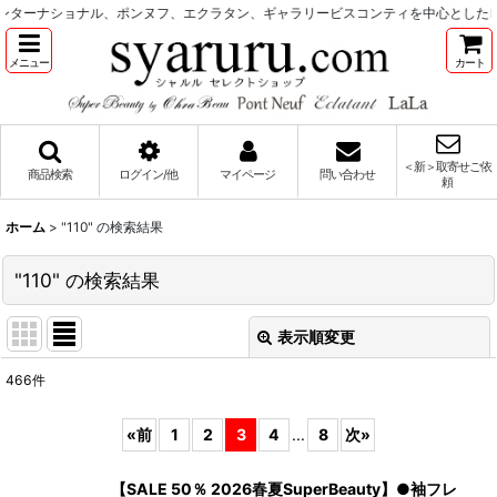
ナル、ポンヌフ、エクラタン、ギャラリービスコンティを中心としたレディース服飾
メニュー
カート
＜新＞取寄せご依
商品検索
ログイン/他
マイページ
問い合わせ
頼
ホーム
>
"110"
の
検索結果
"110"
の
検索結果
表示順変更
閉じる
466
件
商品検索
:
«
前
1
2
3
4
...
8
次
»
表示数
:
【SALE 50％ 2026春夏SuperBeauty】●袖フレ