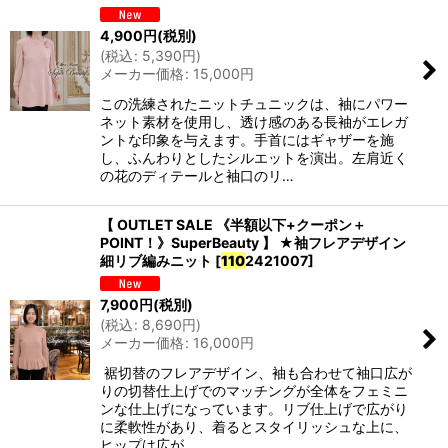
4,900
円
(税別)
(
税込
:
5,390
円
)
メーカー価格
:
15,000
円
この洗練されたニットチュニックは、袖にパワー
ネット素材を使用し、透け感のある長袖がエレガ
ントな印象を与えます。手首にはギャザーを施
し、ふんわりとしたシルエットを演出。左肩近く
の花のディテールと袖口のリ…
【 OUTLET SALE 《半額以下+クーポン＋
POINT！》SuperBeauty 】 ★袖フレアデザイン
細リブ編みニット
[
110
2421007
]
7,900
円
(税別)
(
税込
:
8,690
円
)
メーカー価格
:
16,000
円
裾切替のフレアデザイン、袖も合わせて袖口広が
りの切替仕上げでのマッチングが全体をフェミニ
ンな仕上げになっています。リブ仕上げで広がり
に柔軟性があり、着るとスタイリッシュな上に、
ヒップは広が…