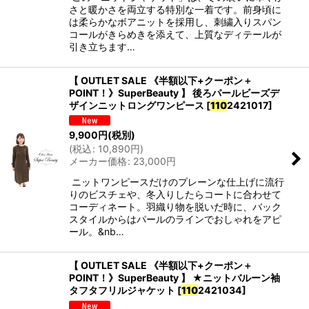
さと暖かさを両立する特別な一着です。前身頃に
は柔らかなボアニットを採用し、刺繍入りスパン
コールがきらめきを添えて、上質なディテールが
引き立ちます…
【 OUTLET SALE 《半額以下+クーポン＋
POINT！》SuperBeauty 】 後ろパールビーズデ
ザインニットロングワンピース
[
110
2421017
]
9,900
円
(税別)
(
税込
:
10,890
円
)
メーカー価格
:
23,000
円
ニットワンピースだけのプレーンな仕上げに流行
りのビスチェや、冬入りしたらコートに合わせて
コーディネート。羽織り物を脱いだ時に、バック
スタイルからはパールのラインでおしゃれをアピ
ール。&nb…
【 OUTLET SALE 《半額以下+クーポン＋
POINT！》SuperBeauty 】 ★ニットバルーン袖
タフタフリルジャケット
[
110
2421034
]