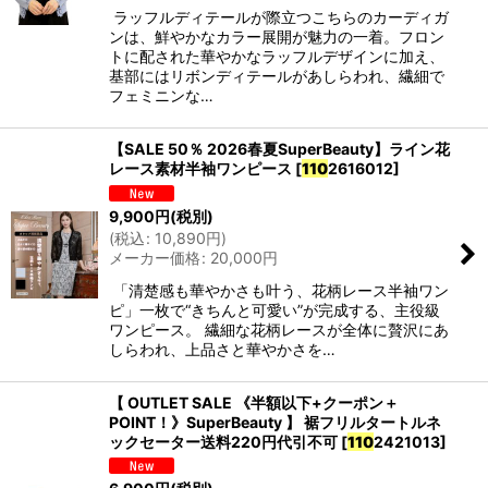
ラッフルディテールが際立つこちらのカーディガ
ンは、鮮やかなカラー展開が魅力の一着。フロン
トに配された華やかなラッフルデザインに加え、
基部にはリボンディテールがあしらわれ、繊細で
フェミニンな…
【SALE 50％ 2026春夏SuperBeauty】ライン花
レース素材半袖ワンピース
[
110
2616012
]
9,900
円
(税別)
(
税込
:
10,890
円
)
メーカー価格
:
20,000
円
「清楚感も華やかさも叶う、花柄レース半袖ワン
ピ」一枚で“きちんと可愛い”が完成する、主役級
ワンピース。 繊細な花柄レースが全体に贅沢にあ
しらわれ、上品さと華やかさを…
【 OUTLET SALE 《半額以下+クーポン＋
POINT！》SuperBeauty 】 裾フリルタートルネ
ックセーター送料220円代引不可
[
110
2421013
]