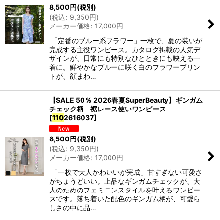
8,500
円
(税別)
(
税込
:
9,350
円
)
メーカー価格
:
17,000
円
「定番のブルー系フラワー」一枚で、夏の装いが
完成する主役ワンピース。カタログ掲載の人気デ
ザインが、日常にも特別なひとときにも映える一
着に。鮮やかなブルーに咲く白のフラワープリン
トが、顔まわ…
【SALE 50％ 2026春夏SuperBeauty】ギンガム
チェック柄 裾レース使いワンピース
[
110
2616037
]
8,500
円
(税別)
(
税込
:
9,350
円
)
メーカー価格
:
17,000
円
「一枚で大人かわいいが完成」甘すぎない可愛さ
がちょうどいい。上品なギンガムチェックが、大
人のためのフェミニンスタイルを叶えるワンピー
スです。落ち着いた配色のギンガム柄が、可愛ら
しさの中に品…