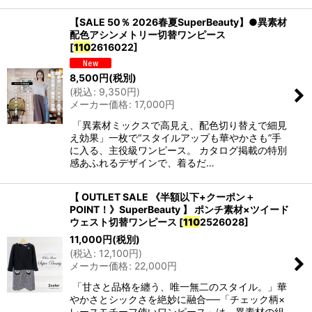
【SALE 50％ 2026春夏SuperBeauty】●異素材
配色アシンメトリー切替ワンピース
[
110
2616022
]
8,500
円
(税別)
(
税込
:
9,350
円
)
メーカー価格
:
17,000
円
「異素材ミックスで高見え、配色切り替えで細見
え効果」一枚で“スタイルアップも華やかさも”手
に入る、主役級ワンピース。 カタログ掲載の特別
感あふれるデザインで、着るだ…
【 OUTLET SALE 《半額以下+クーポン＋
POINT！》SuperBeauty 】 ポンチ素材×ツイード
ウェスト切替ワンピース
[
110
2526028
]
11,000
円
(税別)
(
税込
:
12,100
円
)
メーカー価格
:
22,000
円
「甘さと品格を纏う、唯一無二のスタイル。」華
やかさとシックさを絶妙に融合──「チェック柄×
レースモチーフ使いワンピース」は、異素材の組