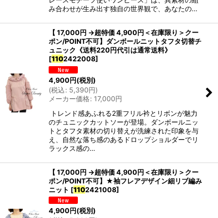
み合わせが生み出す独自の世界観で、あなたの…
【 17,000円 →超特価 4,900円＜在庫限り＞クー
ポン/POINT不可】ダンボールニットタフタ切替チ
ュニック《送料220円代引は通常送料》
[
110
2422008
]
4,900
円
(税別)
(
税込
:
5,390
円
)
メーカー価格
:
17,000
円
トレンド感あふれる2重フリル衿とリボンが魅力
のチュニックカットソーが登場。ダンボールニッ
トとタフタ素材の切り替えが洗練された印象を与
え、自然な落ち感のあるドロップショルダーでリ
ラックス感の…
【 17,000円 →超特価 4,900円＜在庫限り＞クー
ポン/POINT不可】★袖フレアデザイン細リブ編み
ニット
[
110
2421008
]
4,900
円
(税別)