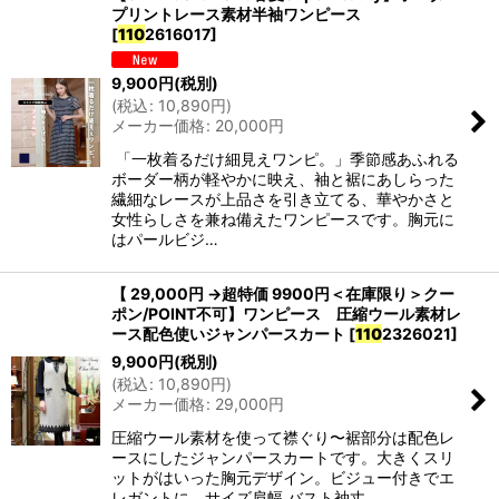
プリントレース素材半袖ワンピース
[
110
2616017
]
9,900
円
(税別)
(
税込
:
10,890
円
)
メーカー価格
:
20,000
円
「一枚着るだけ細見えワンピ。」季節感あふれる
ボーダー柄が軽やかに映え、袖と裾にあしらった
繊細なレースが上品さを引き立てる、華やかさと
女性らしさを兼ね備えたワンピースです。胸元に
はパールビジ…
【 29,000円 →超特価 9900円＜在庫限り＞クー
ポン/POINT不可】ワンピース 圧縮ウール素材レ
ース配色使いジャンパースカート
[
110
2326021
]
9,900
円
(税別)
(
税込
:
10,890
円
)
メーカー価格
:
29,000
円
圧縮ウール素材を使って襟ぐり〜裾部分は配色レ
ースにしたジャンパースカートです。大きくスリ
ットがはいった胸元デザイン。ビジュー付きでエ
レガントに。サイズ肩幅 バスト袖丈 …