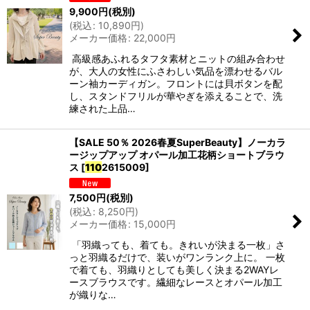
9,900
円
(税別)
(
税込
:
10,890
円
)
メーカー価格
:
22,000
円
高級感あふれるタフタ素材とニットの組み合わせ
が、大人の女性にふさわしい気品を漂わせるバル
ーン袖カーディガン。フロントには貝ボタンを配
し、スタンドフリルが華やぎを添えることで、洗
練された上品…
【SALE 50％ 2026春夏SuperBeauty】ノーカラ
ージップアップ オパール加工花柄ショートブラウ
ス
[
110
2615009
]
7,500
円
(税別)
(
税込
:
8,250
円
)
メーカー価格
:
15,000
円
「羽織っても、着ても。きれいが決まる一枚」さ
っと羽織るだけで、装いがワンランク上に。 一枚
で着ても、羽織りとしても美しく決まる2WAYレ
ースブラウスです。繊細なレースとオパール加工
が織りな…