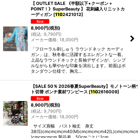
【 OUTLET SALE 《半額以下+クーポン＋
POINT！》SuperBeauty 】 花刺繍入りニットカ
ーディガン
[
110
2421012
]
8,900
円
(税別)
(
税込
:
9,790
円
)
メーカー価格
:
18,000
円
「フローラル刺しゅう ラウンドネック カーディ
ガン」は、秋冬春に活躍するエレガントな一着。
上品なラウンドネックと長袖デザインが、シンプ
ルながらも華やかな印象を演出します。前面はボ
タンダウン仕様で、胸元…
【SALE 50％ 2026春夏SuperBeauty】モノトーン
ト切替 ポンチ素材ワンピース
[
110
2616009
]
8,900
円
(税別)
(
税込
:
9,790
円
)
メーカー価格
:
18,000
円
サイズ肩幅 バスト袖丈 身丈
38(S)cmcmcmcm40(M)cmcmcmcm42(L)cmcmcmcm
)cmcmcmcm 製品差 50cmごとに1cm…