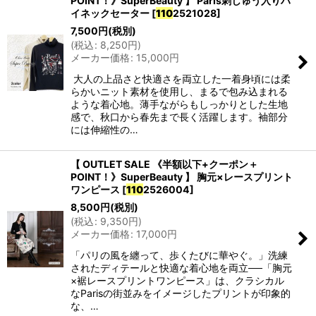
POINT！》SuperBeauty 】 Paris刺しゅう入りハ
イネックセーター
[
110
2521028
]
7,500
円
(税別)
(
税込
:
8,250
円
)
メーカー価格
:
15,000
円
大人の上品さと快適さを両立した一着身頃には柔
らかいニット素材を使用し、まるで包み込まれる
ような着心地。薄手ながらもしっかりとした生地
感で、秋口から春先まで長く活躍します。袖部分
には伸縮性の…
【 OUTLET SALE 《半額以下+クーポン＋
POINT！》SuperBeauty 】 胸元×レースプリント
ワンピース
[
110
2526004
]
8,500
円
(税別)
(
税込
:
9,350
円
)
メーカー価格
:
17,000
円
「パリの風を纏って、歩くたびに華やぐ。」洗練
されたディテールと快適な着心地を両立──「胸元
×裾レースプリントワンピース」は、クラシカル
なParisの街並みをイメージしたプリントが印象的
な、…