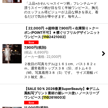
「上品×かわいい×スイーツ柄」フレンチムード
漂うスイーツ柄が目を引く半袖ワンピース。胸元
のエッフェル塔ビジューが上品な輝きを添え、着
るだけで気分が華やぎます。毎年人…
【 22,000円 →超特価 7,900円＜在庫限り＞クー
ポン/POINT不可】★襟ぐりフリルデザインニット
ワンピース
[
110
2421002
]
7,900
円
(税別)
(
税込
:
8,690
円
)
メーカー価格
:
22,000
円
２枚目の写真モデルは１６１cm、バスト８２ｃ
ｍ。通常着用トップス３８（S)、ボトム４０
（M)。写真着用３８（S）です。 サイズ肩幅 バ
スト袖丈 身…
【SALE 50％ 2026春夏SuperBeauty】●デニム
風転写プリント素材の裾レース使い ノースリーブ
ワンピース
[
110
2616003
]
11,000
円
(税別)