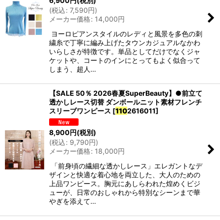
6,900
円
(税別)
(
税込
:
7,590
円
)
メーカー価格
:
14,000
円
ヨーロピアンスタイルのレディと風景を多色の刺
繍糸で丁寧に編み上げたタウンカジュアルなかわ
いらしさが特徴です。単品としてだけでなくジャ
ケットや、コートのインにとってもよく似合って
しまう、超人…
【SALE 50％ 2026春夏SuperBeauty】●前立て
透かしレース切替 ダンボールニット素材フレンチ
スリーブワンピース
[
110
2616011
]
8,900
円
(税別)
(
税込
:
9,790
円
)
メーカー価格
:
18,000
円
「前身頃の繊細な透かしレース」エレガントなデ
ザインと快適な着心地を両立した、大人のための
上品ワンピース。胸元にあしらわれた煌めくビジ
ューが、日常のおしゃれから特別なシーンまで華
やぎを添えて…