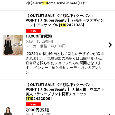
2(L)49cm
110
cm43cm49cm44(LL)5…
【 OUTLET SALE 《半額以下+クーポン＋
POINT！》SuperBeauty 】 花モチーフデザイン
ニットアンサンブル
[
110
2421038
]
13,900
円
(税別)
(
税込
:
15,290
円
)
メーカー価格
:
30,000
円
2024冬の特別企画として新しいデザインが追加
されました。規格追加の為多くは出回りません。
直営店と限られたショップのみの展開となりま
す。 インナー半袖と長袖カーディガンのアンサ
ン…
【 OUTLET SALE 《半額以下+クーポン＋
POINT！》SuperBeauty 】 ★超人気 ウエスト
美人フラワープリント切替チュニック
[
110
2422009
]
7,900
円
(税別)
(
税込
:
8,690
円
)