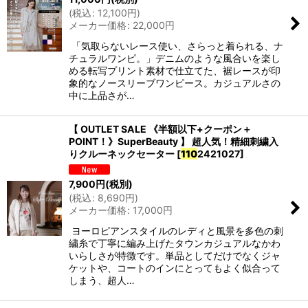
(
税込
:
12,100
円
)
メーカー価格
:
22,000
円
「気取らないレース使い、さらっと着られる、ナ
チュラルワンピ。」デニムのような風合いを楽し
める転写プリント素材で仕立てた、裾レースが印
象的なノースリーブワンピース。カジュアルさの
中に上品さが…
【 OUTLET SALE 《半額以下+クーポン＋
POINT！》SuperBeauty 】 超人気！精細刺繍入
りクルーネックセーター
[
110
2421027
]
7,900
円
(税別)
(
税込
:
8,690
円
)
メーカー価格
:
17,000
円
ヨーロピアンスタイルのレディと風景を多色の刺
繍糸で丁寧に編み上げたタウンカジュアルなかわ
いらしさが特徴です。単品としてだけでなくジャ
ケットや、コートのインにとってもよく似合って
しまう、超人…