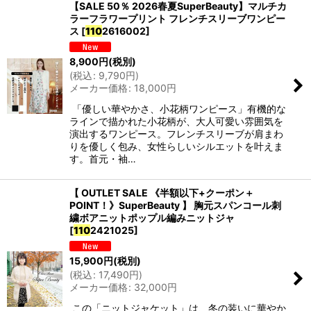
【SALE 50％ 2026春夏SuperBeauty】マルチカ
ラーフラワープリント フレンチスリーブワンピー
ス
[
110
2616002
]
8,900
円
(税別)
(
税込
:
9,790
円
)
メーカー価格
:
18,000
円
「優しい華やかさ、小花柄ワンピース」有機的な
ラインで描かれた小花柄が、大人可愛い雰囲気を
演出するワンピース。フレンチスリーブが肩まわ
りを優しく包み、女性らしいシルエットを叶えま
す。首元・袖…
【 OUTLET SALE 《半額以下+クーポン＋
POINT！》SuperBeauty 】 胸元スパンコール刺
繍ボアニットポップル編みニットジャ
[
110
2421025
]
15,900
円
(税別)
(
税込
:
17,490
円
)
メーカー価格
:
32,000
円
この「ニットジャケット」は、冬の装いに華やか