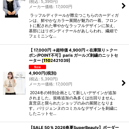
(
税込
:
5,390
円
)
メーカー価格
:
17,000
円
ラッフルディテールが際立つこちらのカーディガ
ンは、鮮やかなカラー展開が魅力の一着。フロン
トに配された華やかなラッフルデザインに加え、
基部にはリボンディテールがあしらわれ、繊細で
フェミニンな…
【 17,000円 →超特価 4,900円＜在庫限り＞クー
ポン/POINT不可】paris ガールズ刺繍のニットセ
ーター
[
110
2421039
]
4,900
円
(税別)
(
税込
:
5,390
円
)
メーカー価格
:
17,000
円
2024冬の特別企画として新しいデザインが追加
されました。規格追加の為多くは出回りません。
直営店と限られたショップのみの展開となりま
す。パリジェンヌのコミカルなデザインを刺繍に
したニットセ…
【SALE 50％ 2026春夏SuperBeauty】ボーダー