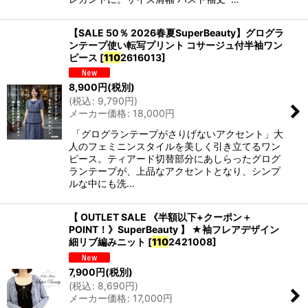
【SALE 50％ 2026春夏SuperBeauty】グログラ
ンテープ使い転写プリント コサージュ付半袖ワン
ピース
[
110
2616013
]
8,900
円
(税別)
(
税込
:
9,790
円
)
メーカー価格
:
18,000
円
「グログランテープがさりげないアクセント」大
人のフェミニンスタイルを美しく引き立てるワン
ピース。ティアード切替部分にあしらったグログ
ランテープが、上品なアクセントとなり、シンプ
ルな中にも洗…
【 OUTLET SALE 《半額以下+クーポン＋
POINT！》SuperBeauty 】 ★袖フレアデザイン
細リブ編みニット
[
110
2421008
]
7,900
円
(税別)
(
税込
:
8,690
円
)
メーカー価格
:
17,000
円