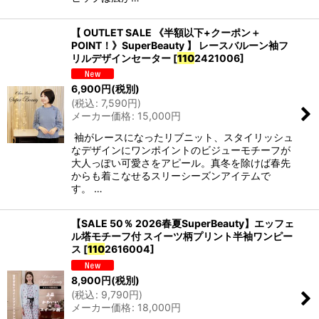
【 OUTLET SALE 《半額以下+クーポン＋
POINT！》SuperBeauty 】 レースバルーン袖フ
リルデザインセーター
[
110
2421006
]
6,900
円
(税別)
(
税込
:
7,590
円
)
メーカー価格
:
15,000
円
袖がレースになったリブニット、スタイリッシュ
なデザインにワンポイントのビジューモチーフが
大人っぽい可愛さをアピール。真冬を除けば春先
からも着こなせるスリーシーズンアイテムで
す。 …
【SALE 50％ 2026春夏SuperBeauty】エッフェ
ル塔モチーフ付 スイーツ柄プリント半袖ワンピー
ス
[
110
2616004
]
8,900
円
(税別)
(
税込
:
9,790
円
)
メーカー価格
:
18,000
円