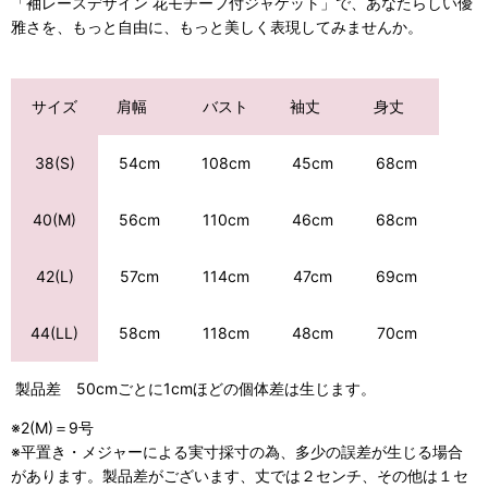
「袖レースデザイン 花モチーフ付ジャケット」で、あなたらしい優
雅さを、もっと自由に、もっと美しく表現してみませんか。
サイズ
肩幅
バスト
袖丈
身丈
108cm
45cm
68cm
38(S)
54cm
110cm
46cm
68cm
40(M)
56cm
57cm
114cm
47cm
69cm
42(L)
118cm
48cm
70cm
44(LL)
58cm
製品差 50cmごとに1cmほどの個体差は生じます。
※2(M)＝9号
※平置き・メジャーによる実寸採寸の為、多少の誤差が生じる場合
があります。製品差がございます、丈では２センチ、その他は１セ