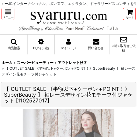
ーJCインターナショナル、ポンヌフ、エクラタン、ギャラリービスコンティを中
メニュー
カート
＜新＞取寄せご依
商品検索
ログイン/他
マイページ
問い合わせ
頼
ホーム
>
スーパービューティー
>
アウトレット秋冬
>
【 OUTLET SALE 《半額以下+クーポン＋POINT！》SuperBeauty 】 袖レース
デザイン花モチーフ付ジャケット
【 OUTLET SALE 《半額以下+クーポン＋POINT！》
SuperBeauty 】 袖レースデザイン花モチーフ付ジャケ
ット
[
1102527017
]