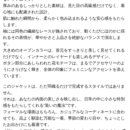
厚みのあるしっかりとした素材は、見た目の高級感だけでなく、着
心地にも配慮された設計。
肌に触れた瞬間から、柔らかく包み込まれるような安心感をもたら
します。
袖には同色の繊細なレースが施されており、動くたびにほのかに揺
れるその表情が、華やかさと上品さを絶妙なバランスで演出しま
す。
大きめのオープンカラーは、首元をすっきりと美しく見せてくれる
だけでなく、インナーとのレイヤードも楽しめるデザイン。
ボタン部分にあしらわれた花モチーフは、まるでアクセサリーのよ
うにさりげなく輝き、全体の印象にフェミニンなアクセントを添え
ています。
このジャケットは、ただ羽織るだけで完成するスタイルではありま
せん。
それは、あなたの内面の美しさを映し出し、日常の中に小さな特別
感をもたらしてくれる“装いの魔法”です。
フォーマルな場面はもちろん、カジュアルなコーディネートに合わ
せても、品よく馴染む万能な一着。季節の変わり目や、ちょっとし
たお出かけにも最適です。