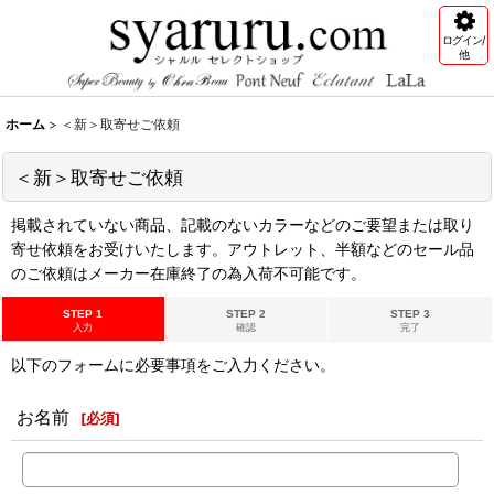
ログイン/
他
ホーム
>
＜新＞取寄せご依頼
＜新＞取寄せご依頼
掲載されていない商品、記載のないカラーなどのご要望または取り
寄せ依頼をお受けいたします。アウトレット、半額などのセール品
のご依頼はメーカー在庫終了の為入荷不可能です。
STEP 1
STEP 2
STEP 3
入力
確認
完了
以下のフォームに必要事項をご入力ください。
お名前
[
必須
]