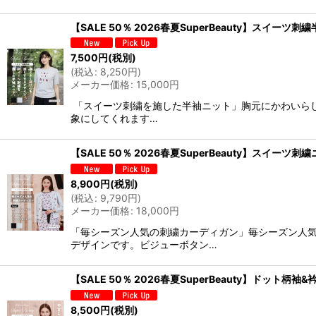
【SALE 50％ 2026春夏SuperBeauty】スイーツ
7,500
円
(税別)
(
税込
:
8,250
円
)
メーカー価格
:
15,000
円
「スイーツ刺繍を施した半袖ニット」胸元にかわいら
象にしてくれます…
【SALE 50％ 2026春夏SuperBeauty】スイーツ
8,900
円
(税別)
(
税込
:
9,790
円
)
メーカー価格
:
18,000
円
「毎シーズン人気の刺繍カーディガン」毎シーズン人
デザインです。ビジューボタン…
【SALE 50％ 2026春夏SuperBeauty】ドット
8,500
円
(税別)