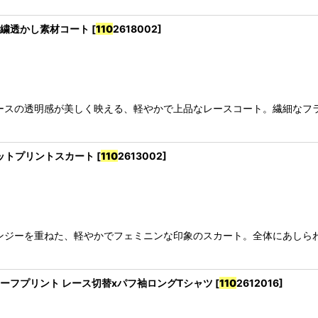
スx刺繍透かし素材コート
[
110
2618002
]
ースの透明感が美しく映える、軽やかで上品なレースコート。繊細なフ
キードットプリントスカート
[
110
2613002
]
ンジーを重ねた、軽やかでフェミニンな印象のスカート。全体にあしら
risモチーフプリント レース切替xパフ袖ロングTシャツ
[
110
2612016
]