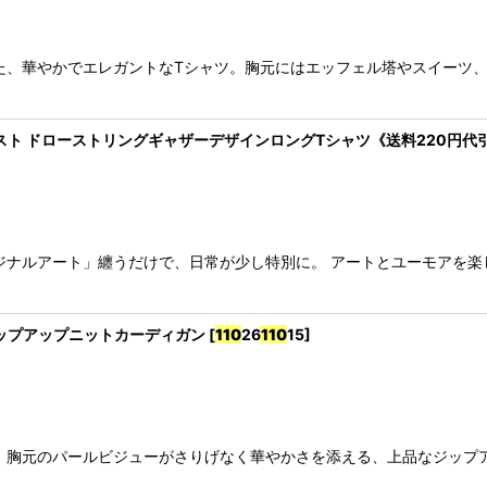
た、華やかでエレガントなTシャツ。胸元にはエッフェル塔やスイーツ
ビットイラスト ドローストリングギャザーデザインロングTシャツ《送料220円
ナルアート」纏うだけで、日常が少し特別に。 アートとユーモアを楽
編みジップアップニットカーディガン
[
110
26
110
15
]
」胸元のパールビジューがさりげなく華やかさを添える、上品なジップ