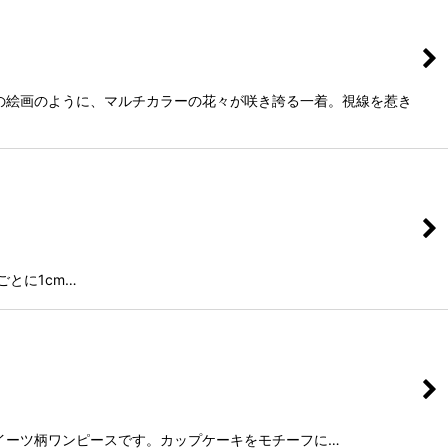
の絵画のように、マルチカラーの花々が咲き誇る一着。視線を惹き
mごとに1cm…
イーツ柄ワンピースです。カップケーキをモチーフに…