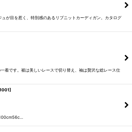
ジュが目を惹く、特別感のあるリブニットカーディガン。カタログ
の一着です。裾は美しいレースで切り替え、袖は贅沢な総レース仕
1001
]
100cm56c…