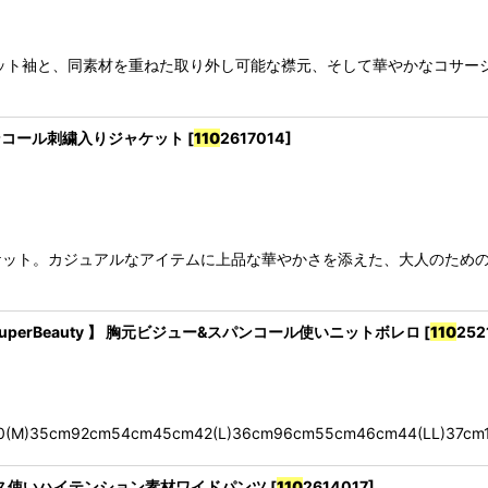
ット袖と、同素材を重ねた取り外し可能な襟元、そして華やかなコサー
xスパンコール刺繍入りジャケット
[
110
2617014
]
ケット。カジュアルなアイテムに上品な華やかさを添えた、大人のため
》SuperBeauty 】 胸元ビジュー&スパンコール使いニットボレロ
[
110
252
cm92cm54cm45cm42(L)36cm96cm55cm46cm44(LL)37cm
かしレース使いハイテンション素材ワイドパンツ
[
110
2614017
]