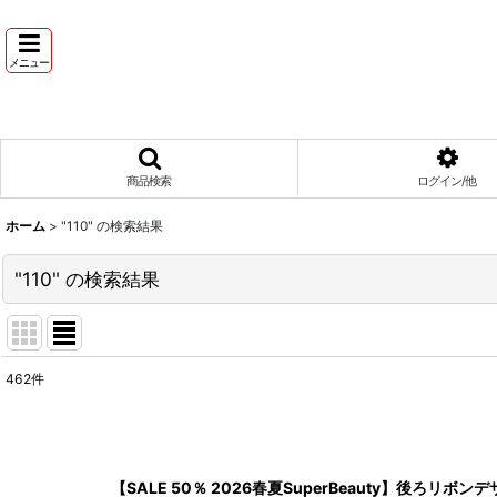
メニュー
商品検索
ログイン/他
ホーム
>
"110"
の
検索結果
"110"
の
検索結果
462
件
商品検索
:
表示数
:
【SALE 50％ 2026春夏SuperBeauty】後ろリボ