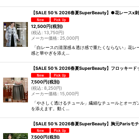
【SALE 50％ 2026春夏SuperBeauty】●花レー
12,500
円
(税別)
(
税込
:
13,750
円
)
メーカー価格
:
25,000
円
「白レースの清潔感＆透け感で重たくならない」花レ
感と華やぎを添え…
【SALE 50％ 2026春夏SuperBeauty】フロッ
7,500
円
(税別)
(
税込
:
8,250
円
)
メーカー価格
:
15,000
円
「やさしく透けるチュール」繊細なチュールとオーガ
を添えます。動く…
【SALE 50％ 2026春夏SuperBeauty】胸元Pa
7,500
円
(税別)