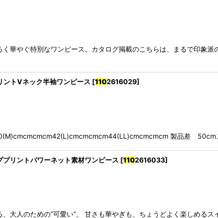
るく華やぐ特別なワンピース。カタログ掲載のこちらは、まるで印象派
風景プリントVネック半袖ワンピース
[
110
2616029
]
cmcmcmcm42(L)cmcmcmcm44(LL)cmcmcmcm 製品差 50c
ーキカッププリントパワーネット素材ワンピース
[
110
2616033
]
、大人のための“可愛い”。 甘さも華やぎも、ちょうどよく楽しめるス