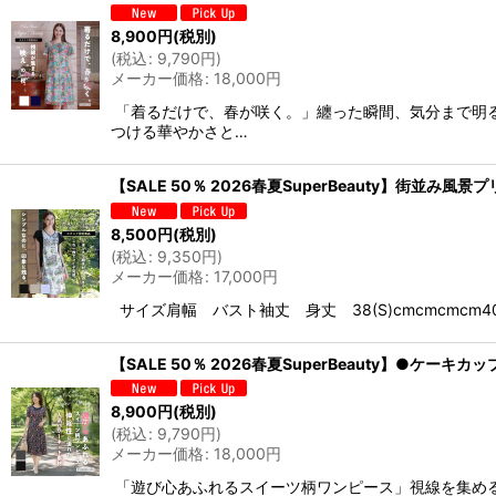
8,900
円
(税別)
(
税込
:
9,790
円
)
メーカー価格
:
18,000
円
「着るだけで、春が咲く。」纏った瞬間、気分まで明
つける華やかさと…
【SALE 50％ 2026春夏SuperBeauty】街並み
8,500
円
(税別)
(
税込
:
9,350
円
)
メーカー価格
:
17,000
円
サイズ肩幅 バスト袖丈 身丈 38(S)cmcmcmcm40(M)
【SALE 50％ 2026春夏SuperBeauty】●ケ
8,900
円
(税別)
(
税込
:
9,790
円
)
メーカー価格
:
18,000
円
「遊び心あふれるスイーツ柄ワンピース」視線を集める