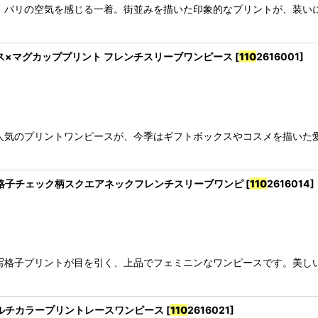
、パリの空気を感じる一着。街並みを描いた印象的なプリントが、装い
トボックス×マグカッププリント フレンチスリーブワンピース
[
110
2616001
]
人気のプリントワンピースが、今季はギフトボックスやコスメを描いた
写プリント格子チェック柄スクエアネックフレンチスリーブワンピ
[
110
2616014
]
写格子プリントが目を引く、上品でフェミニンなワンピースです。美し
フリルマルチカラープリントレースワンピース
[
110
2616021
]