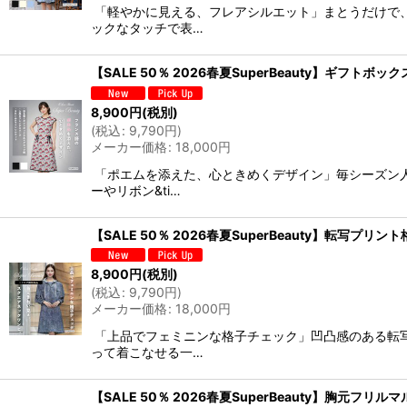
「軽やかに見える、フレアシルエット」まとうだけで
ックなタッチで表…
【SALE 50％ 2026春夏SuperBeauty】ギフ
8,900
円
(税別)
(
税込
:
9,790
円
)
メーカー価格
:
18,000
円
「ポエムを添えた、心ときめくデザイン」毎シーズン
ーやリボン&ti…
【SALE 50％ 2026春夏SuperBeauty】転
8,900
円
(税別)
(
税込
:
9,790
円
)
メーカー価格
:
18,000
円
「上品でフェミニンな格子チェック」凹凸感のある転
って着こなせる一…
【SALE 50％ 2026春夏SuperBeauty】胸元