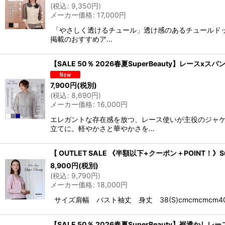
(
税込
:
9,350
円
)
メーカー価格
:
17,000
円
「やさしく透けるチュール」透け感のあるチュールド
掲載のおすすめア…
【SALE 50％ 2026春夏SuperBeauty】レース
7,900
円
(税別)
(
税込
:
8,690
円
)
メーカー価格
:
16,000
円
エレガントな存在感を放つ、レース使いが主役のジャ
立てに。軽やかさと華やかさを…
【 OUTLET SALE 《半額以下+クーポン＋POINT！
8,900
円
(税別)
(
税込
:
9,790
円
)
メーカー価格
:
18,000
円
サイズ肩幅 バスト袖丈 身丈 38(S)cmcmcmcm40(M)35
【SALE 50％ 2026春夏SuperBeauty】裾透