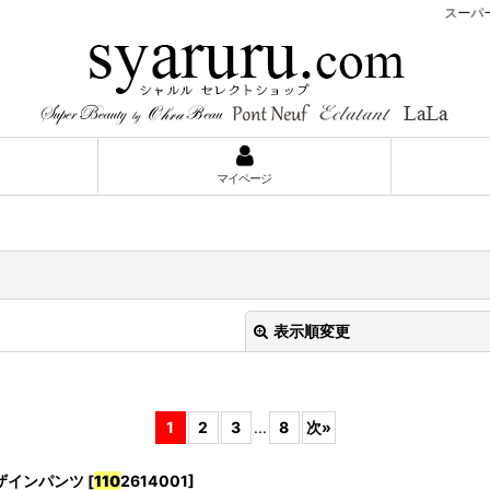
スーパービューテ
マイページ
表示順変更
1
2
3
...
8
次
»
ンデザインパンツ
[
110
2614001
]