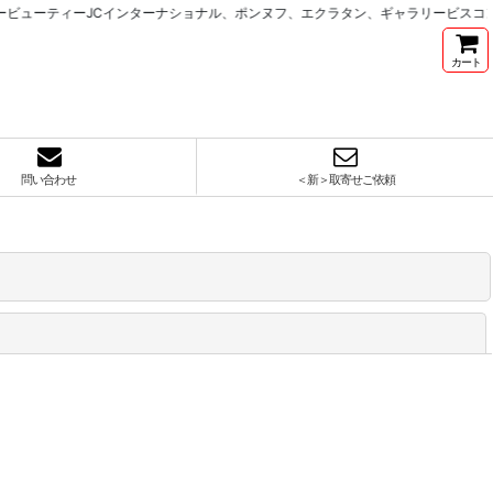
ィーJCインターナショナル、ポンヌフ、エクラタン、ギャラリービスコンティを中
カート
問い合わせ
＜新＞取寄せご依頼
閉じる