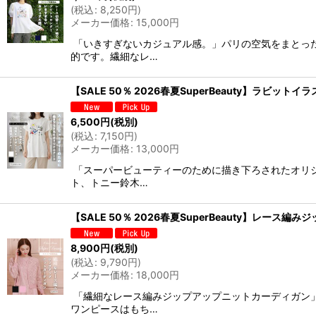
(
税込
:
8,250
円
)
メーカー価格
:
15,000
円
「いきすぎないカジュアル感。」パリの空気をまとっ
的です。繊細なレ…
【SALE 50％ 2026春夏SuperBeauty】ラ
6,500
円
(税別)
(
税込
:
7,150
円
)
メーカー価格
:
13,000
円
「スーパービューティーのために描き下ろされたオリジ
ト、トニー鈴木…
【SALE 50％ 2026春夏SuperBeauty】レース
8,900
円
(税別)
(
税込
:
9,790
円
)
メーカー価格
:
18,000
円
「繊細なレース編みジップアップニットカーディガン
ワンピースはもち…