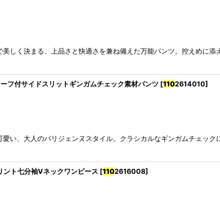
絞り込む
で美しく決まる、上品さと快適さを兼ね備えた万能パンツ。控えめに添
ンx花モチーフ付サイドスリットギンガムチェック素材パンツ
[
110
2614010
]
可愛い、大人のパリジェンヌスタイル。クラシカルなギンガムチェック
風景プリント七分袖Vネックワンピース
[
110
2616008
]