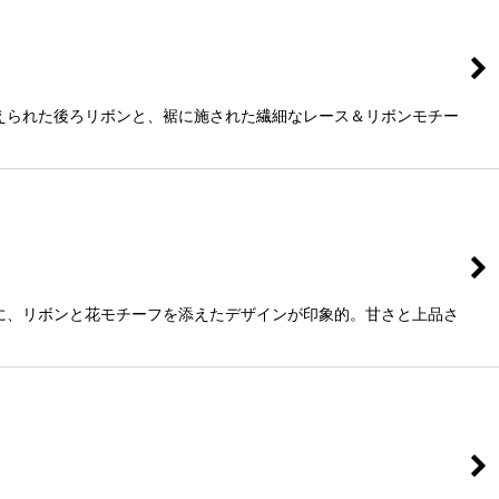
えられた後ろリボンと、裾に施された繊細なレース＆リボンモチー
に、リボンと花モチーフを添えたデザインが印象的。甘さと上品さ