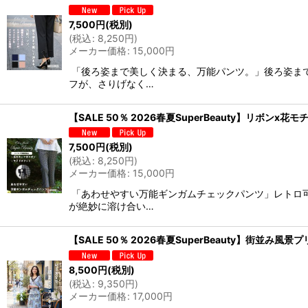
並び順
:
7,500
円
(税別)
(
税込
:
8,250
円
)
メーカー価格
:
15,000
円
「後ろ姿まで美しく決まる、万能パンツ。」後ろ姿ま
フが、さりげなく…
【SALE 50％ 2026春夏SuperBeauty】リボ
7,500
円
(税別)
(
税込
:
8,250
円
)
メーカー価格
:
15,000
円
「あわせやすい万能ギンガムチェックパンツ」レトロ
が絶妙に溶け合い…
【SALE 50％ 2026春夏SuperBeauty】街並み
8,500
円
(税別)
(
税込
:
9,350
円
)
メーカー価格
:
17,000
円