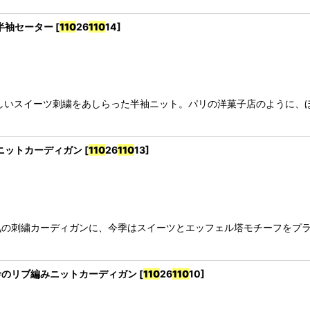
刺繍半袖セーター
[
110
26
110
14
]
しいスイーツ刺繍をあしらった半袖ニット。パリの洋菓子店のように、
刺繍ニットカーディガン
[
110
26
110
13
]
気の刺繍カーディガンに、今季はスイーツとエッフェル塔モチーフをプ
柄袖&衿のリブ編みニットカーディガン
[
110
26
110
10
]