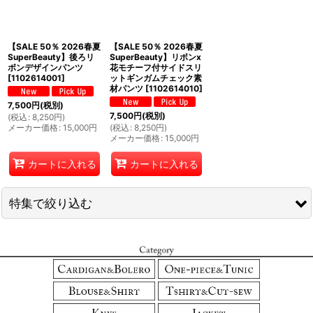
絞り込む
【SALE 50％ 2026春夏
【SALE 50％ 2026春夏
SuperBeauty】後ろリ
SuperBeauty】リボンx
ボンデザインパンツ
花モチーフ付サイドスリ
[
1102614001
]
ットギンガムチェック素
材パンツ
[
1102614010
]
7,500
円
(税別)
7,500
円
(税別)
(
税込
:
8,250
円
)
メーカー価格
:
15,000
円
(
税込
:
8,250
円
)
メーカー価格
:
15,000
円
カートに入れる
カートに入れる
特集で絞り込む
全ビスコンティー
全スーパービューティ
ポンヌフ＆エクラタン