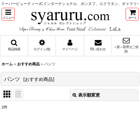
スーパービューティーJCインターナショナル、ポンヌフ、エクラタン、ギャラリー
メニュー
カート
＜新＞取寄せご依
商品検索
ログイン/他
マイページ
問い合わせ
頼
ホーム
>
おすすめ商品
>
パンツ
パンツ
[
おすすめ商品
]
表示順変更
閉じる
2
件
表示数
:
並び順
: