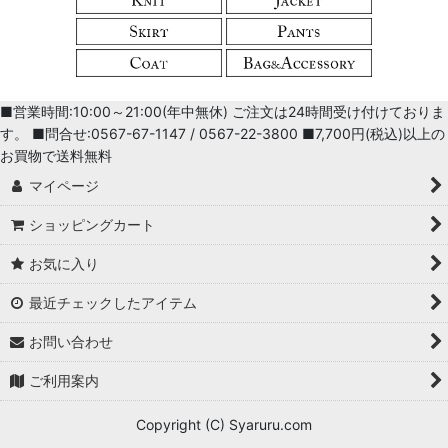
LaLa
ワンピース・チュニック
■営業時間:10:00～21:00(年中無休) ご注文は24時間受け付けておりま
ブラウス・シャツ
す。 ■問合せ:0567-67-1147 / 0567-22-3800 ■7,700円(税込)以上の
お買物で送料無料
Ｔシャツ・カットソー
マイページ
ニット
ショッピングカート
カーディガン・ボレロ
お気に入り
ジャケット
最近チェックしたアイテム
スカート
お問い合わせ
パンツ
ご利用案内
コート
Copyright (C) Syaruru.com