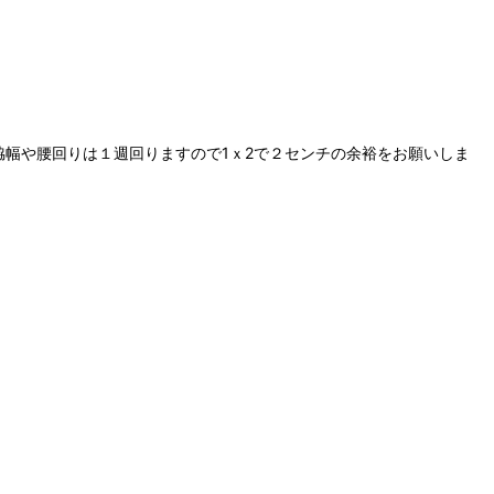
幅や腰回りは１週回りますので1ｘ2で２センチの余裕をお願いしま