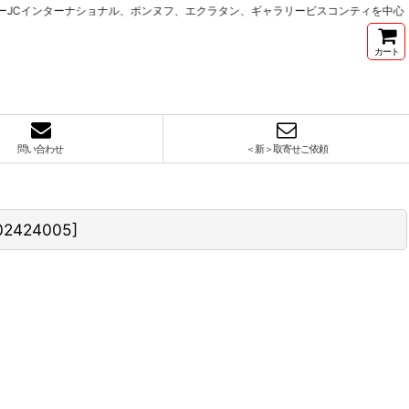
インターナショナル、ポンヌフ、エクラタン、ギャラリービスコンティを中心とした
カート
問い合わせ
＜新＞取寄せご依頼
02424005
]