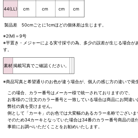
cm
cm
cm
44(LL)
cm
製品差 50cmごとに1cmほどの個体差は生じます。
※2(M)＝9号
※平置き・メジャーによる実寸採寸の為、多少の誤差が生じる場合が
す。
素材
掲載写真でご確認ください。
※商品写真と希望通りのお色が違う場合が、個人の感じ方の違いで発
この場合、カラー番号はメーカー様で統一されておりますので、
お客様のご注文のカラー番号と一致している場合は商品にお間違い
弊社の責を受けません。
例として「カーキ」のお色では大変幅のあるカラー名称でございま
そのため34カーキとなっていた場合は34番のカラー番号商品の送
事前にお調べいただくことをお勧めいたします。