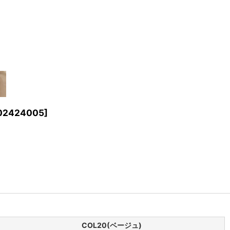
02424005
]
COL20(ベージュ)