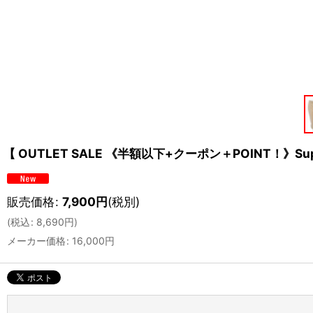
【 OUTLET SALE 《半額以下+クーポン＋POINT！》S
販売価格
:
7,900
円
(税別)
(
税込
:
8,690
円
)
メーカー価格
:
16,000
円