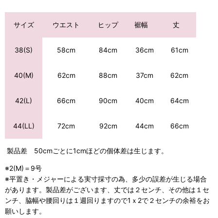
サイズ
ウエスト
ヒップ
裾幅
丈
84cm
36cm
61cm
38(S)
58cm
88cm
37cm
62cm
40(M)
62cm
66cm
90cm
40cm
64cm
42(L)
92cm
44cm
66cm
44(LL)
72cm
製品差 50cmごとに1cmほどの個体差は生じます。
※2(M)＝9号
※平置き・メジャーによる実寸採寸の為、多少の誤差が生じる場合
があります。製品差がございます、丈では２センチ、その他は１セ
ンチ、脇幅や腰回りは１週回りますので1ｘ2で２センチの余裕をお
願いします。