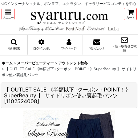
Cインターナショナル、ポンヌフ、エクラタン、ギャラリービスコンティを中心と
メニュー
カート
＜新＞取寄せご依
商品検索
ログイン/他
マイページ
問い合わせ
頼
ホーム
>
スーパービューティー
>
アウトレット秋冬
>
【 OUTLET SALE 《半額以下+クーポン＋POINT！》SuperBeauty 】 サイドリ
ボン使い裏起毛パンツ
【 OUTLET SALE 《半額以下+クーポン＋POINT！》
SuperBeauty 】 サイドリボン使い裏起毛パンツ
[
1102524008
]