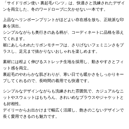
「サイドリボン使い 裏起毛パンツ」は、快適さと洗練されたデザイ
ンを両立した、冬のワードローブに欠かせない一本です。
上品なヘリンボーンプリントがほどよい存在感を放ち、正統派な印
象を演出。
シンプルながらも奥行きのある柄が、コーディネートに品格を添え
てくれます。
裾にあしらわれたリボンモチーフは、さりげないフェミニンさをプ
ラスし、足元まで抜かりないおしゃれを楽しめます。
素材には程よく伸びるストレッチ生地を採用し、動きやすさとフィ
ット感を両立。
裏起毛のやわらかな肌ざわりが、寒い日でも暖かさをしっかりキー
プしてくれるので、長時間の着用でも快適です。
シンプルなデザインながらも洗練された雰囲気で、カジュアルなニ
ットやスウェットはもちろん、きれいめなブラウスやジャケットと
も好相性。
デイリーからお出かけまで幅広く活躍し、飽きのこないデザインで
長く愛用できるのも魅力です。