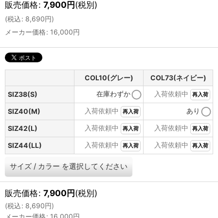
販売価格
:
7,900
円
(税別)
(
税込
:
8,690
円
)
メーカー価格
:
16,000
円
COL10(グレー)
COL73(ネイビー)
在庫わずか
入荷依頼中
SIZ38(S)
再入荷
入荷依頼中
あり
SIZ40(M)
再入荷
入荷依頼中
入荷依頼中
SIZ42(L)
再入荷
再入荷
入荷依頼中
入荷依頼中
SIZ44(LL)
再入荷
再入荷
サイズ
/
カラー
を選択してください
販売価格
:
7,900
円
(税別)
(
税込
:
8,690
円
)
メーカー価格
:
16,000
円