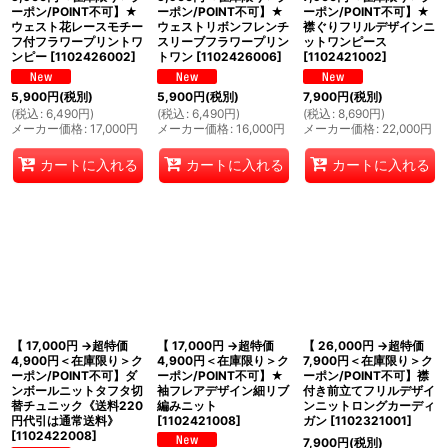
ーポン/POINT不可】★
ーポン/POINT不可】★
ーポン/POINT不可】★
ウェスト花レースモチー
ウェストリボンフレンチ
襟ぐりフリルデザインニ
フ付フラワープリントワ
スリーブフラワープリン
ットワンピース
ンピー
[
1102426002
]
トワン
[
1102426006
]
[
1102421002
]
5,900
円
(税別)
5,900
円
(税別)
7,900
円
(税別)
(
税込
:
6,490
円
)
(
税込
:
6,490
円
)
(
税込
:
8,690
円
)
メーカー価格
:
17,000
円
メーカー価格
:
16,000
円
メーカー価格
:
22,000
円
カートに入れる
カートに入れる
カートに入れる
【 17,000円 →超特価
【 17,000円 →超特価
【 26,000円 →超特価
4,900円＜在庫限り＞ク
4,900円＜在庫限り＞ク
7,900円＜在庫限り＞ク
ーポン/POINT不可】ダ
ーポン/POINT不可】★
ーポン/POINT不可】襟
ンボールニットタフタ切
袖フレアデザイン細リブ
付き前立てフリルデザイ
替チュニック《送料220
編みニット
ンニットロングカーディ
円代引は通常送料》
[
1102421008
]
ガン
[
1102321001
]
[
1102422008
]
7,900
円
(税別)