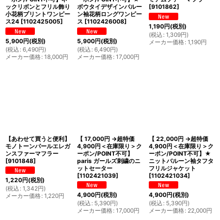
ックリボンとフリル飾り
ボウタイデザインバルー
[
9101862
]
小花柄プリントワンピー
ン袖花柄ロングワンピー
ス24
[
1102425005
]
ス
[
1102426008
]
1,190
円
(税別)
(
税込
:
1,309
円
)
5,900
円
(税別)
5,900
円
(税別)
メーカー価格
:
1,190
円
(
税込
:
6,490
円
)
(
税込
:
6,490
円
)
メーカー価格
:
18,000
円
メーカー価格
:
17,000
円
【あわせて買うと便利】
【 17,000円 →超特価
【 22,000円 →超特価
モノトーンパールエレガ
4,900円＜在庫限り＞ク
4,900円＜在庫限り＞ク
ンスファーマフラー
ーポン/POINT不可】
ーポン/POINT不可】★
[
9101848
]
paris ガールズ刺繍のニ
ニットバルーン袖タフタ
ットセーター
フリルジャケット
[
1102421039
]
[
1102421034
]
1,220
円
(税別)
(
税込
:
1,342
円
)
4,900
円
(税別)
4,900
円
(税別)
メーカー価格
:
1,220
円
(
税込
:
5,390
円
)
(
税込
:
5,390
円
)
メーカー価格
:
17,000
円
メーカー価格
:
22,000
円