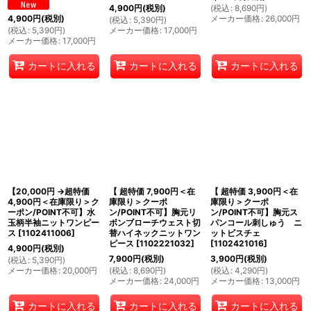
(
税込
:
8,690
円
)
4,900
円
(税別)
メーカー価格
:
26,000
円
4,900
円
(税別)
(
税込
:
5,390
円
)
(
税込
:
5,390
円
)
メーカー価格
:
17,000
円
メーカー価格
:
17,000
円
カートに入れる
カートに入れる
カートに入れる
【20,000円 →超特価
【 超特価 7,900円＜在
【 超特価 3,900円＜在
4,900円＜在庫限り＞ク
庫限り＞クーポ
庫限り＞クーポ
ーポン/POINT不可】水
ン/POINT不可】胸元リ
ン/POINT不可】胸元ス
玉柄半袖ニットワンピー
ボンブローチウェスト切
パンコール刺しゅう ニ
ス
[
1102411006
]
替ハイネックニットワン
ットビスチェ
ピース
[
1102221032
]
[
1102421016
]
4,900
円
(税別)
7,900
円
(税別)
3,900
円
(税別)
(
税込
:
5,390
円
)
メーカー価格
:
20,000
円
(
税込
:
8,690
円
)
(
税込
:
4,290
円
)
メーカー価格
:
24,000
円
メーカー価格
:
13,000
円
カートに入れる
カートに入れる
カートに入れる