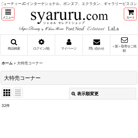
ーティーJCインターナショナル、ポンヌフ、エクラタン、ギャラリービスコンティ
メニュー
カート
＜新＞取寄せご依
商品検索
ログイン/他
マイページ
問い合わせ
頼
ホーム
>
大特売コーナー
大特売コーナー
表示順変更
閉じる
32
件
表示数
:
並び順
: