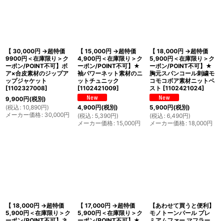
【 30,000円 →超特価
【 15,000円 →超特価
【 18,000円 →超特価
9900円＜在庫限り＞ク
4,900円＜在庫限り＞ク
5,900円＜在庫限り＞ク
ーポン/POINT不可】ボ
ーポン/POINT不可】★
ーポン/POINT不可】★
ア×合皮素材のジップア
袖パワーネット素材のニ
胸元スパンコール刺繍モ
ップジャケット
ットチュニック
コモコボア素材ニットベ
[
1102327008
]
[
1102421009
]
スト
[
1102421024
]
9,900
円
(税別)
(
税込
:
10,890
円
)
4,900
円
(税別)
5,900
円
(税別)
メーカー価格
:
30,000
円
(
税込
:
5,390
円
)
(
税込
:
6,490
円
)
メーカー価格
:
15,000
円
メーカー価格
:
18,000
円
【 18,000円 →超特価
【 17,000円 →超特価
【あわせて買うと便利】
5,900円＜在庫限り＞ク
5,900円＜在庫限り＞ク
モノトーンパール プレ
ーポン/POINT不可】ネ
ーポン/POINT不可】★
ミアムファー マフラー