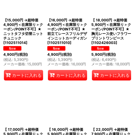
絞り込む
【15,000円 →超特価
【16,000円 →超特価
【 18,000円 →超特価
4,900円＜在庫限り＞ク
4,900円＜在庫限り＞ク
5,900円＜在庫限り＞ク
ーポン/POINT不可】★
ーポン/POINT不可】★
ーポン/POINT不可】★
ニットタフタ切替ニット
前立てレースフリルデザ
胸元レース使いフラワー
チュニック
インニットカーディガン
プリントワンピース
[
1102511014
]
[
1102511010
]
[
1102426003
]
4,900
円
(税別)
4,900
円
(税別)
5,900
円
(税別)
(
税込
:
5,390
円
)
(
税込
:
5,390
円
)
(
税込
:
6,490
円
)
メーカー価格
:
15,000
円
メーカー価格
:
16,000
円
メーカー価格
:
18,000
円
カートに入れる
カートに入れる
カートに入れる
【 17,000円 →超特価
【 16,000円 →超特価
【 22,000円 →超特価
5,900円＜在庫限り＞ク
5,900円＜在庫限り＞ク
7,900円＜在庫限り＞ク