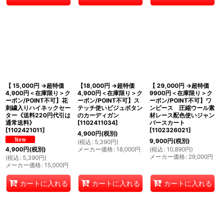
【 15,000円 →超特価
【18,000円 →超特価
【 29,000円 →超特価
4,900円＜在庫限り＞ク
4,900円＜在庫限り＞ク
9900円＜在庫限り＞ク
ーポン/POINT不可】花
ーポン/POINT不可】ス
ーポン/POINT不可】ワ
刺繍入りハイネックセー
テッチ使いビジュボタン
ンピース 圧縮ウール素
ター《送料220円代引は
のカーディガン
材レース配色使いジャン
通常送料》
[
1102411034
]
パースカート
[
1102421011
]
[
1102326021
]
4,900
円
(税別)
9,900
円
(税別)
(
税込
:
5,390
円
)
メーカー価格
:
18,000
円
(
税込
:
10,890
円
)
4,900
円
(税別)
メーカー価格
:
29,000
円
(
税込
:
5,390
円
)
メーカー価格
:
15,000
円
カートに入れる
カートに入れる
カートに入れる