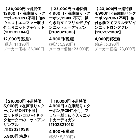
【 36,000円 →超特価
【 23,000円 →超特価
【 23,000円 →超特価
12900円＜在庫限り＞ク
4,900円＜在庫限り＞ク
4,900円＜在庫限り＞ク
ーポン/POINT不可】襟&
ーポン/POINT不可】襟
ーポン/POINT不可】襟
ウェストエコファー取り
付き前立てフリルデザイ
付き前立てフリルデザイ
外し可ニットジャケット
ンニットカーディガン
ンニットロングジレ
[
1102321041
]
[
1102321003
]
[
1102321002
]
12,900
円
(税別)
4,900
円
(税別)
4,900
円
(税別)
(
税込
:
14,190
円
)
(
税込
:
5,390
円
)
(
税込
:
5,390
円
)
メーカー価格
:
36,000
円
メーカー価格
:
23,000
円
メーカー価格
:
23,000
円
【 26,000円 →超特価
【 18,000円 →超特価
5,900円＜在庫限り＞ク
4,900円＜在庫限り＞ク
ーポン/POINT不可】
ーポン/POINT不可】フ
ニットボレロ×ハイネッ
ラワー刺しゅう入りニッ
クセーターのニットアン
トカーディガン
サンブル
[
1102321018
]
[
1102321038
]
4,900
円
(税別)
5,900
円
(税別)
(
税込
:
5,390
円
)