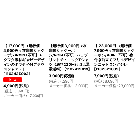
【 17,000円 →超特価
【超特価 3,900円＜在
【 23,000円 →超特価
4,900円＜在庫限り＞ク
庫限り＞クーポ
7,900円＜在庫限り＞ク
ーポン/POINT不可】★
ン/POINT不可】バラプ
ーポン/POINT不可】襟
タフタ素材ギャザーデザ
リントチュニックTシャ
付き前立てフリルデザイ
インのボウタイ付ブラウ
ツ《送料220円代引は通
ンニットロングジレ
スジャケット
常送料》
[
1102412019
]
[
1102321002
]
[
1102425002
]
3,900
円
(税別)
7,900
円
(税別)
(
税込
:
4,290
円
)
(
税込
:
8,690
円
)
メーカー価格
:
13,000
円
メーカー価格
:
23,000
円
4,900
円
(税別)
(
税込
:
5,390
円
)
メーカー価格
:
17,000
円