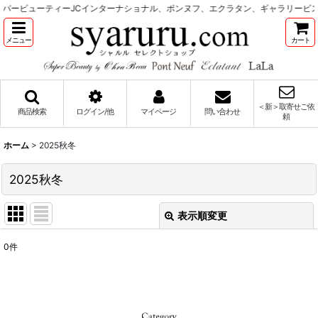
パービューティーJCインターナショナル、ポンヌフ、エクラタン、ギャラリービ
メニュー
カート
＜新＞取寄せご依
商品検索
ログイン/他
マイページ
問い合わせ
頼
ホーム
>
2025秋冬
2025秋冬
表示順変更
閉じる
0
件
表示数
:
並び順
: