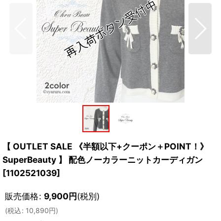
【 OUTLET SALE 《半額以下+クーポン＋POINT！》
SuperBeauty 】 配色ノーカラーニットカーディガン
[
1102521039
]
販売価格
:
9,900
円
(税別)
(
税込
:
10,890
円
)