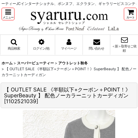
ティーJCインターナショナル、ポンヌフ、エクラタン、ギャラリービスコンティ
メニュー
カート
＜新＞取寄せご依
商品検索
ログイン/他
マイページ
問い合わせ
頼
ホーム
>
スーパービューティー
>
アウトレット秋冬
>
【 OUTLET SALE 《半額以下+クーポン＋POINT！》SuperBeauty 】 配色ノー
カラーニットカーディガン
【 OUTLET SALE 《半額以下+クーポン＋POINT！》
SuperBeauty 】 配色ノーカラーニットカーディガン
[
1102521039
]