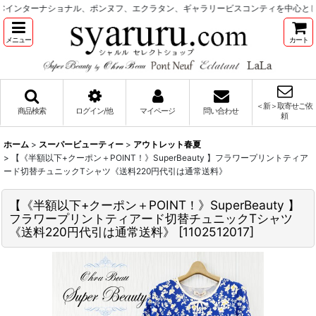
インターナショナル、ポンヌフ、エクラタン、ギャラリービスコンティを中心とした
メニュー
カート
＜新＞取寄せご依
商品検索
ログイン/他
マイページ
問い合わせ
頼
ホーム
>
スーパービューティー
>
アウトレット春夏
>
【《半額以下+クーポン＋POINT！》SuperBeauty 】フラワープリントティア
ード切替チュニックTシャツ《送料220円代引は通常送料》
【《半額以下+クーポン＋POINT！》SuperBeauty 】
フラワープリントティアード切替チュニックTシャツ
《送料220円代引は通常送料》
[
1102512017
]