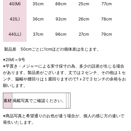
88cm
25cm
77cm
40(M)
35cm
36cm
92cm
26cm
78cm
42(L)
96cm
27cm
79cm
44(LL)
37cm
製品差 50cmごとに1cmほどの個体差は生じます。
※2(M)＝9号
※平置き・メジャーによる実寸採寸の為、多少の誤差が生じる場合
があります。製品差がございます、丈では２センチ、その他は１セ
ンチ、脇幅や腰回りは１週回りますので1ｘ2で２センチの余裕をお
願いします。
素材
掲載写真でご確認ください。
※商品写真と希望通りのお色が違う場合が、個人の感じ方の違いで
発生いたします。