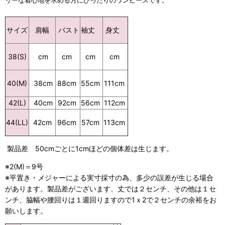
リーな着心地を求める方にぴったりのワンピースです。
バスト
袖丈
身丈
サイズ
肩幅
cm
cm
cm
38(S)
cm
88cm
55cm
111cm
40(M)
38cm
42(L)
40cm
92cm
56cm
112cm
96cm
57cm
113cm
44(LL)
42cm
製品差 50cmごとに1cmほどの個体差は生じます。
※2(M)＝9号
※平置き・メジャーによる実寸採寸の為、多少の誤差が生じる場合
があります。製品差がございます、丈では２センチ、その他は１セ
ンチ、脇幅や腰回りは１週回りますので1ｘ2で２センチの余裕をお
願いします。