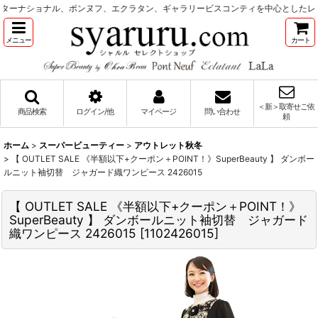
ターナショナル、ポンヌフ、エクラタン、ギャラリービスコンティを中心としたレデ
メニュー
カート
＜新＞取寄せご依
商品検索
ログイン/他
マイページ
問い合わせ
頼
ホーム
>
スーパービューティー
>
アウトレット秋冬
>
【 OUTLET SALE 《半額以下+クーポン＋POINT！》SuperBeauty 】 ダンボー
ルニット袖切替 ジャガード織ワンピース 2426015
【 OUTLET SALE 《半額以下+クーポン＋POINT！》
SuperBeauty 】 ダンボールニット袖切替 ジャガード
織ワンピース 2426015
[
1102426015
]