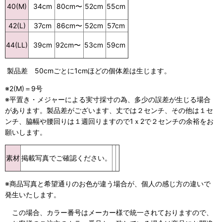
80cm
〜
52cm
55cm
40(M)
34cm
42(L)
37cm
86cm
〜
52cm
57cm
92cm
〜
53cm
59cm
44(LL)
39cm
製品差 50cmごとに1cmほどの個体差は生じます。
※2(M)＝9号
※平置き・メジャーによる実寸採寸の為、多少の誤差が生じる場合
があります。製品差がございます、丈では２センチ、その他は１セ
ンチ、脇幅や腰回りは１週回りますので1ｘ2で２センチの余裕をお
願いします。
素材
掲載写真でご確認ください。
※商品写真と希望通りのお色が違う場合が、個人の感じ方の違いで
発生いたします。
この場合、カラー番号はメーカー様で統一されておりますので、