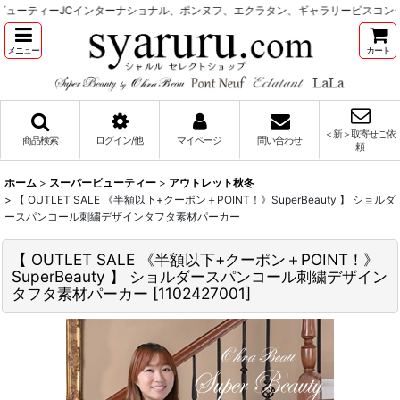
ーティーJCインターナショナル、ポンヌフ、エクラタン、ギャラリービスコンティ
メニュー
カート
＜新＞取寄せご依
商品検索
ログイン/他
マイページ
問い合わせ
頼
ホーム
>
スーパービューティー
>
アウトレット秋冬
>
【 OUTLET SALE 《半額以下+クーポン＋POINT！》SuperBeauty 】 ショルダ
ースパンコール刺繍デザインタフタ素材パーカー
【 OUTLET SALE 《半額以下+クーポン＋POINT！》
SuperBeauty 】 ショルダースパンコール刺繍デザイン
タフタ素材パーカー
[
1102427001
]