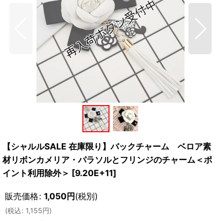
【シャルルSALE 在庫限り】バックチャーム ベロア素
材リボンカメリア・パラソルとフリンジのチャーム＜ポ
イント利用除外＞
[
9.20E+11
]
販売価格
:
1,050
円
(税別)
(
税込
:
1,155
円
)