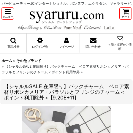
パービューティーJCインターナショナル、ポンヌフ、エクラタン、ギャラリービス
メニュー
カート
＜新＞取寄せご依
商品検索
ログイン/他
マイページ
問い合わせ
頼
ホーム
>
その他ブランド
>
【シャルルSALE 在庫限り】バックチャーム ベロア素材リボンカメリア・パ
ラソルとフリンジのチャーム＜ポイント利用除外＞
【シャルルSALE 在庫限り】バックチャーム ベロア素
材リボンカメリア・パラソルとフリンジのチャーム＜
ポイント利用除外＞
[
9.20E+11
]