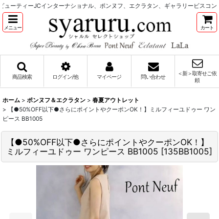
ューティーJCインターナショナル、ポンヌフ、エクラタン、ギャラリービスコンテ
メニュー
カート
＜新＞取寄せご依
商品検索
ログイン/他
マイページ
問い合わせ
頼
ホーム
>
ポンヌフ＆エクラタン
>
春夏アウトレット
>
【●50%OFF以下●さらにポイントやクーポンOK！】ミルフィーユドゥー ワン
ピース BB1005
【●50%OFF以下●さらにポイントやクーポンOK！】
ミルフィーユドゥー ワンピース BB1005
[
135BB1005
]