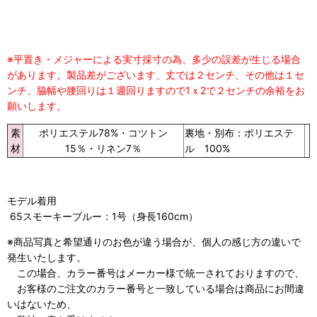
※平置き・メジャーによる実寸採寸の為、多少の誤差が生じる場合
があります。製品差がございます、丈では２センチ、その他は１セ
ンチ、脇幅や腰回りは１週回りますので1ｘ2で２センチの余裕をお
願いします。
素
ポリエステル78%・コツトン
裏地・別布：
ポリエステ
材
15％・リネン7％
ル 100%
モデル着用
65スモーキーブルー：1号（身長160cm）
※商品写真と希望通りのお色が違う場合が、個人の感じ方の違いで
発生いたします。
この場合、カラー番号はメーカー様で統一されておりますので、
お客様のご注文のカラー番号と一致している場合は商品にお間違
いはないため、