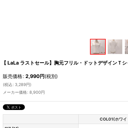
【 LaLa ラストセール】胸元フリル・ドットデザインＴシ
販売価格
:
2,990
円
(税別)
(
税込
:
3,289
円
)
メーカー価格
:
8,900
円
COL01(ホワイ