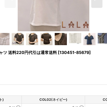
ャツ 送料220円代引は通常送料
[
130451-85679
]
ト)
COL02(ネイビー)
C