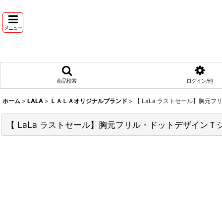
メニュー
商品検索
ログイン/他
ホーム
>
LALA
>
ＬＡＬＡオリジナルブランド
>
【 LaLa ラストセール】胸元
【 LaLa ラストセール】胸元フリル・ドットデザインＴ