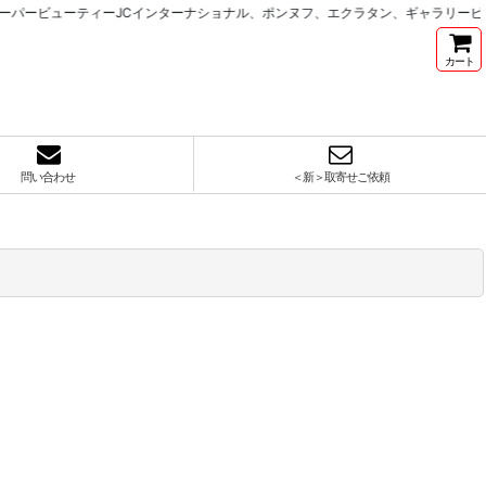
ビューティーJCインターナショナル、ポンヌフ、エクラタン、ギャラリービスコ
カート
問い合わせ
＜新＞取寄せご依頼