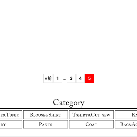
絞り込む
«
前
1
...
3
4
5