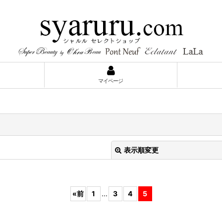
ス
マイページ
表示順変更
«
前
1
...
3
4
5