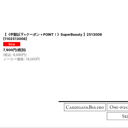
【《半額以下+クーポン＋POINT！》SuperBeauty 】2513006
[
1102513006
]
7,900
円
(税別)
(
税込
:
8,690
円
)
メーカー価格
:
16,000
円