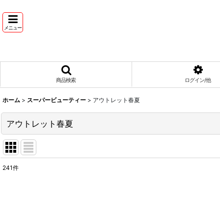
メニュー
商品検索
ログイン/他
ホーム
>
スーパービューティー
>
アウトレット春夏
アウトレット春夏
241
件
表示数
:
並び順
: