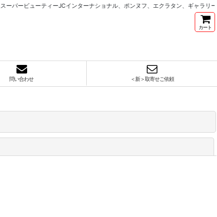
ーパービューティーJCインターナショナル、ポンヌフ、エクラタン、ギャラリービ
カート
問い合わせ
＜新＞取寄せご依頼
閉じる