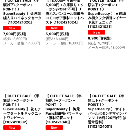
【 OUTLET SALE 《半
【 18,000円 →超特価
【 OUTLET SALE 《半
額以下+クーポン＋
5,900円＜在庫限り＞ク
額以下+クーポン＋
POINT！》
ーポン/POINT不可】★
POINT！》
SuperBeauty 】 金糸刺
胸元スパンコール刺繍モ
SuperBeauty 】 ★縄編
繍入りハイネックセータ
コモコボア素材ニットベ
み柄タフタ切替レイヤー
ー
[
1102421026
]
スト
[
1102421024
]
ド風チュニック
[
1102421021
]
7,900
円
(税別)
5,900
円
(税別)
8,900
円
(税別)
(
税込
:
8,690
円
)
(
税込
:
6,490
円
)
メーカー価格
:
17,000
円
メーカー価格
:
18,000
円
(
税込
:
9,790
円
)
メーカー価格
:
18,000
円
【 OUTLET SALE 《半
【 OUTLET SALE 《半
【 OUTLET SALE 《半
額以下+クーポン＋
額以下+クーポン＋
額以下+クーポン＋
POINT！》
POINT！》
POINT！》
SuperBeauty 】 花モチ
SuperBeauty 】 胸元
SuperBeauty 】 サイド
ーフタートルネックニッ
Paris刺繍袖パワーネッ
パールボタンデザインパ
トワンピース
ト素材切替ニット
ンツ《送料220円代引は
[
1102421032
]
[
1102421040
]
通常送料》
[
1102424001
]