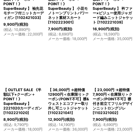
POINT！》
POINT！》
POINT！》
SuperBeauty 】 袖先花
SuperBeauty 】 小花モ
SuperBeauty 】 衿ファ
モチーフ付ニットカーデ
ノトーンプリントパワー
ー×ビジュー使用ジャガ
ィガン
[
1102421033
]
ネット素材スカート
ード編みニットジャケッ
[
1102223001
]
ト
[
1102221039
]
9,900
円
(税別)
7,900
円
(税別)
16,900
円
(税別)
(
税込
:
10,890
円
)
メーカー価格
:
22,000
円
(
税込
:
8,690
円
)
(
税込
:
18,590
円
)
メーカー価格
:
18,000
円
メーカー価格
:
35,000
円
【 OUTLET SALE 《半
【 36,000円 →超特価
【 23,000円 →超特価
額以下+クーポン＋
12900円＜在庫限り＞ク
7,900円＜在庫限り＞ク
POINT！》
ーポン/POINT不可】襟&
ーポン/POINT不可】襟
SuperBeauty 】
ウェストエコファー取り
付き前立てフリルデザイ
2221020カーディガン
外し可ニットジャケット
ンニットロングジレ
[
1102221020
]
[
1102321041
]
[
1102321002
]
8,900
円
(税別)
12,900
円
(税別)
7,900
円
(税別)
(
税込
:
9,790
円
)
(
税込
:
14,190
円
)
(
税込
:
8,690
円
)
メーカー価格
:
18,000
円
メーカー価格
:
36,000
円
メーカー価格
:
23,000
円