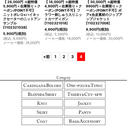
【 26,000円 →超特価
【 18,000円 →超特価
【 30,000円 →超特価
5,900円＜在庫限り＞ク
4,900円＜在庫限り＞ク
9900円＜在庫限り＞ク
ーポン/POINT不可】
ーポン/POINT不可】フ
ーポン/POINT不可】ボ
ニットボレロ×ハイネッ
ラワー刺しゅう入りニッ
ア×合皮素材のジップア
クセーターのニットアン
トカーディガン
ップジャケット
サンブル
[
1102321018
]
[
1102327008
]
[
1102321038
]
4,900
円
(税別)
9,900
円
(税別)
5,900
円
(税別)
(
税込
:
5,390
円
)
(
税込
:
10,890
円
)
(
税込
:
6,490
円
)
メーカー価格
:
18,000
円
メーカー価格
:
30,000
円
メーカー価格
:
26,000
円
«
前
1
2
3
4