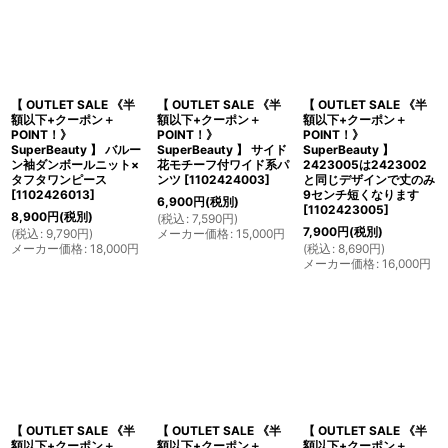
【 OUTLET SALE 《半
【 OUTLET SALE 《半
【 OUTLET SALE 《半
額以下+クーポン＋
額以下+クーポン＋
額以下+クーポン＋
POINT！》
POINT！》
POINT！》
SuperBeauty 】 バルー
SuperBeauty 】 サイド
SuperBeauty 】
ン袖ダンボールニット×
花モチーフ付ワイド系パ
2423005は2423002
タフタワンピース
ンツ
[
1102424003
]
と同じデザインで丈のみ
[
1102426013
]
9センチ短くなります
6,900
円
(税別)
[
1102423005
]
8,900
円
(税別)
(
税込
:
7,590
円
)
7,900
円
(税別)
(
税込
:
9,790
円
)
メーカー価格
:
15,000
円
メーカー価格
:
18,000
円
(
税込
:
8,690
円
)
メーカー価格
:
16,000
円
【 OUTLET SALE 《半
【 OUTLET SALE 《半
【 OUTLET SALE 《半
額以下+クーポン＋
額以下+クーポン＋
額以下+クーポン＋