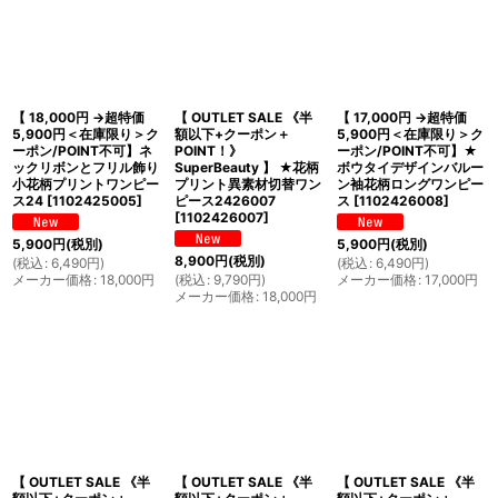
【 18,000円 →超特価
【 OUTLET SALE 《半
【 17,000円 →超特価
5,900円＜在庫限り＞ク
額以下+クーポン＋
5,900円＜在庫限り＞ク
ーポン/POINT不可】ネ
POINT！》
ーポン/POINT不可】★
ックリボンとフリル飾り
SuperBeauty 】 ★花柄
ボウタイデザインバルー
小花柄プリントワンピー
プリント異素材切替ワン
ン袖花柄ロングワンピー
ス24
[
1102425005
]
ピース2426007
ス
[
1102426008
]
[
1102426007
]
5,900
円
(税別)
5,900
円
(税別)
8,900
円
(税別)
(
税込
:
6,490
円
)
(
税込
:
6,490
円
)
メーカー価格
:
18,000
円
(
税込
:
9,790
円
)
メーカー価格
:
17,000
円
メーカー価格
:
18,000
円
【 OUTLET SALE 《半
【 OUTLET SALE 《半
【 OUTLET SALE 《半