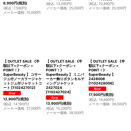
6,900
円
(税別)
(
税込
:
13,090
円
)
(
税込
:
10,890
円
)
(
税込
:
7,590
円
)
メーカー価格
:
25,000
円
メーカー価格
:
20,000
円
メーカー価格
:
15,000
円
【 OUTLET SALE 《半
【 OUTLET SALE 《半
【 OUTLET SALE 《半
額以下+クーポン＋
額以下+クーポン＋
額以下+クーポン＋
POINT！》
POINT！》
POINT！》
SuperBeauty 】 コサー
SuperBeauty 】 ミニパ
SuperBeauty 】
ジュ付ノーカラージャケ
ーカー飾りボタンキルテ
2428006
ットジュ付ジャケットコ
ィングジャケット
[
1102428006
]
ート
[
1102427012
]
2427024
[
1102427024
]
17,900
円
(税別)
12,900
円
(税別)
(
税込
:
19,690
円
)
13,900
円
(税別)
(
税込
:
14,190
円
)
メーカー価格
:
36,000
円
メーカー価格
:
27,000
円
(
税込
:
15,290
円
)
メーカー価格
:
28,000
円