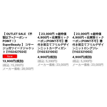
【 OUTLET SALE 《半
【 23,000円 →超特価
【 23,000円 →超特価
額以下+クーポン＋
4,900円＜在庫限り＞ク
4,900円＜在庫限り＞ク
POINT！》
ーポン/POINT不可】襟
ーポン/POINT不可】襟
SuperBeauty 】 コサー
付き前立てフリルデザイ
付き前立てフリルデザイ
ジュ付ツイードジャケッ
ンニットカーディガン
ンニットロングジレ
ト
[
1102427020
]
[
1102321003
]
[
1102321002
]
4,900
円
(税別)
4,900
円
(税別)
(
税込
:
5,390
円
)
(
税込
:
5,390
円
)
13,900
円
(税別)
メーカー価格
:
23,000
円
メーカー価格
:
23,000
円
(
税込
:
15,290
円
)
メーカー価格
:
28,000
円