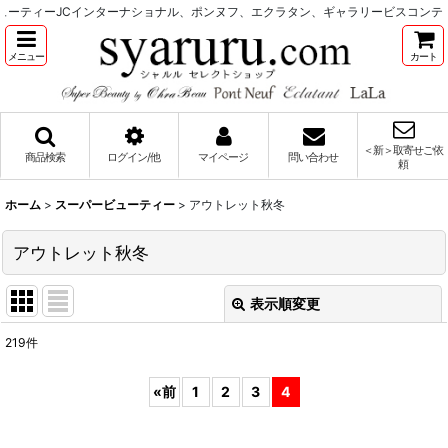
ティーJCインターナショナル、ポンヌフ、エクラタン、ギャラリービスコンティを
メニュー
カート
＜新＞取寄せご依
商品検索
ログイン/他
マイページ
問い合わせ
頼
ホーム
>
スーパービューティー
>
アウトレット秋冬
アウトレット秋冬
表示順変更
閉じる
219
件
表示数
:
«
前
1
2
3
4
並び順
: