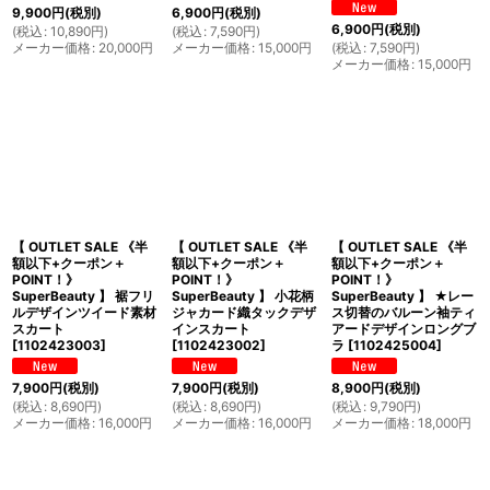
9,900
円
(税別)
6,900
円
(税別)
6,900
円
(税別)
(
税込
:
10,890
円
)
(
税込
:
7,590
円
)
メーカー価格
:
20,000
円
メーカー価格
:
15,000
円
(
税込
:
7,590
円
)
メーカー価格
:
15,000
円
【 OUTLET SALE 《半
【 OUTLET SALE 《半
【 OUTLET SALE 《半
額以下+クーポン＋
額以下+クーポン＋
額以下+クーポン＋
POINT！》
POINT！》
POINT！》
SuperBeauty 】 裾フリ
SuperBeauty 】 小花柄
SuperBeauty 】 ★レー
ルデザインツイード素材
ジャカード織タックデザ
ス切替のバルーン袖ティ
スカート
インスカート
アードデザインロングブ
[
1102423003
]
[
1102423002
]
ラ
[
1102425004
]
7,900
円
(税別)
7,900
円
(税別)
8,900
円
(税別)
(
税込
:
8,690
円
)
(
税込
:
8,690
円
)
(
税込
:
9,790
円
)
メーカー価格
:
16,000
円
メーカー価格
:
16,000
円
メーカー価格
:
18,000
円