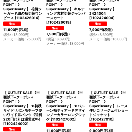
額以下+クーポン＋
額以下+クーポン＋
額以下+クーポン＋
POINT！》
POINT！》
POINT！》
SuperBeauty 】 花柄ジ
SuperBeauty 】 キルテ
SuperBeauty 】
ャガード織の袖切替ワン
ィング素材切替ジャンパ
2424004
ピース
[
1102426014
]
ースカート
[
1102424004
]
[
1102426019
]
11,900
円
(税別)
7,900
円
(税別)
7,900
円
(税別)
(
税込
:
13,090
円
)
(
税込
:
8,690
円
)
メーカー価格
:
25,000
円
(
税込
:
8,690
円
)
メーカー価格
:
16,000
円
メーカー価格
:
18,000
円
【 OUTLET SALE 《半
【 OUTLET SALE 《半
【 OUTLET SALE 《半
額以下+クーポン＋
額以下+クーポン＋
額以下+クーポン＋
POINT！》
POINT！》
POINT！》
SuperBeauty 】 ★初秋
SuperBeauty 】 ★バル
SuperBeauty 】 レース
サイドリボンモチーフ使
ーン袖ティアードデザイ
使いコサージュ付ショー
いワイド系パンツ《送料
ンノーカラーロングジャ
トジャケット
220円代引は通常送料》
ケ
[
1102427002
]
[
1102427010
]
[
1102424002
]
11,900
円
(税別)
9,900
円
(税別)