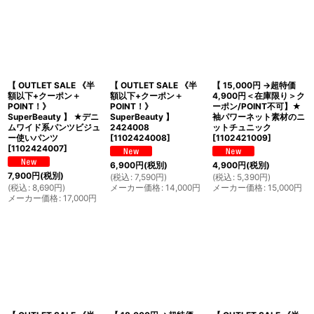
絞り込む
【 OUTLET SALE 《半
【 OUTLET SALE 《半
【 15,000円 →超特価
額以下+クーポン＋
額以下+クーポン＋
4,900円＜在庫限り＞ク
POINT！》
POINT！》
ーポン/POINT不可】★
SuperBeauty 】 ★デニ
SuperBeauty 】
袖パワーネット素材のニ
ムワイド系パンツビジュ
2424008
ットチュニック
ー使いパンツ
[
1102424008
]
[
1102421009
]
[
1102424007
]
6,900
円
(税別)
4,900
円
(税別)
7,900
円
(税別)
(
税込
:
7,590
円
)
(
税込
:
5,390
円
)
(
税込
:
8,690
円
)
メーカー価格
:
14,000
円
メーカー価格
:
15,000
円
メーカー価格
:
17,000
円