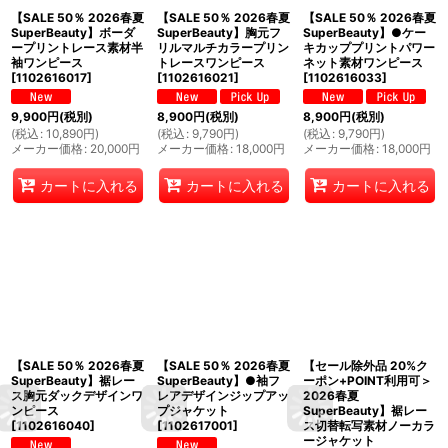
【SALE 50％ 2026春夏
【SALE 50％ 2026春夏
【SALE 50％ 2026春夏
SuperBeauty】ボーダ
SuperBeauty】胸元フ
SuperBeauty】●ケー
ープリントレース素材半
リルマルチカラープリン
キカッププリントパワー
袖ワンピース
トレースワンピース
ネット素材ワンピース
[
1102616017
]
[
1102616021
]
[
1102616033
]
9,900
円
(税別)
8,900
円
(税別)
8,900
円
(税別)
(
税込
:
10,890
円
)
(
税込
:
9,790
円
)
(
税込
:
9,790
円
)
メーカー価格
:
20,000
円
メーカー価格
:
18,000
円
メーカー価格
:
18,000
円
カートに入れる
カートに入れる
カートに入れる
【SALE 50％ 2026春夏
【SALE 50％ 2026春夏
【セール除外品 20%ク
SuperBeauty】裾レー
SuperBeauty】●袖フ
ーポン+POINT利用可＞
ス胸元ダックデザインワ
レアデザインジップアッ
2026春夏
ンピース
プジャケット
SuperBeauty】裾レー
[
1102616040
]
[
1102617001
]
ス切替転写素材ノーカラ
ージャケット