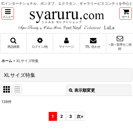
ターナショナル、ポンヌフ、エクラタン、ギャラリービスコンティを中心としたレ
メニュー
カート
＜新＞取寄せご依
商品検索
ログイン/他
マイページ
問い合わせ
頼
ホーム
>
XLサイズ特集
XLサイズ特集
表示順変更
閉じる
139
件
表示数
:
1
2
3
次
»
並び順
: