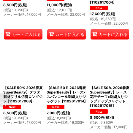
[
1102617004
]
8,500
円
(税別)
11,000
円
(税別)
(
税込
:
9,350
円
)
(
税込
:
12,100
円
)
17,600
円
(税別)
メーカー価格
:
17,000
円
メーカー価格
:
22,000
円
(
税込
:
19,360
円
)
メーカー価格
:
22,000
円
カートに入れる
カートに入れる
カートに入れる
【SALE 50％ 2026春夏
【SALE 50％ 2026春夏
【SALE 50％ 2026春夏
SuperBeauty】タフタ
SuperBeauty】レースx
SuperBeauty】レース
素材フリル切替ロングジ
スパンコール刺繍入りジ
花モチーフx刺繍入りジ
レ
[
1102617008
]
ャケット
[
1102617014
]
ップアップジャケット
[
1102617015
]
8,500
円
(税別)
7,900
円
(税別)
8,500
円
(税別)
(
税込
:
9,350
円
)
(
税込
:
8,690
円
)
メーカー価格
:
17,000
円
メーカー価格
:
16,000
円
(
税込
:
9,350
円
)
メーカー価格
:
17,000
円