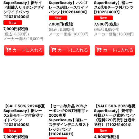
SuperBeauty】裾サイ
SuperBeauty】ハシゴ
SuperBeauty】裾レー
ド刺繍入りリボンデザイ
レースx裾レースワイド
スx花モチーフ付パンツ
ンワイドパンツ
パンツ
[
1102614006
]
[
1102614007
]
[
1102614004
]
7,900
円
(税別)
7,900
円
(税別)
7,900
円
(税別)
(
税込
:
8,690
円
)
(
税込
:
8,690
円
)
(
税込
:
8,690
円
)
メーカー価格
:
16,000
円
メーカー価格
:
16,000
円
メーカー価格
:
16,000
円
カートに入れる
カートに入れる
カートに入れる
【SALE 50％ 2026春夏
【セール除外品 20%ク
【SALE 50％ 2026春夏
SuperBeauty】裾レー
ーポン+POINT利用可＞
SuperBeauty】幾何学
スx花モチーフ付麻混ワ
2026春夏
模様ジャージ素材パンツ
イドパンツ
SuperBeauty】裾レー
《送料220円代引は通常
[
1102614008
]
スデザインデニム風スト
送料》
[
1102614014
]
レッチパンツ
[
1102614011
]
7,900
円
(税別)
4,900
円
(税別)