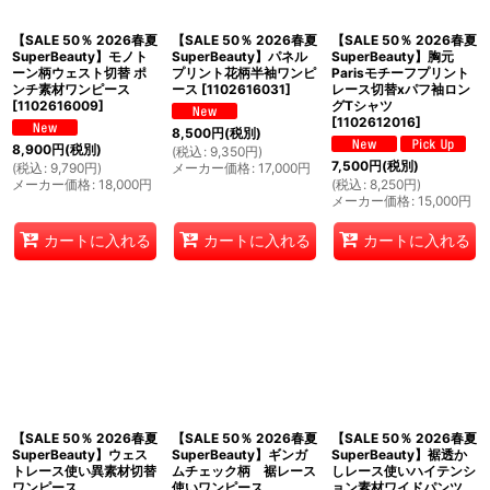
【SALE 50％ 2026春夏
【SALE 50％ 2026春夏
【SALE 50％ 2026春夏
SuperBeauty】モノト
SuperBeauty】パネル
SuperBeauty】胸元
ーン柄ウェスト切替 ポ
プリント花柄半袖ワンピ
Parisモチーフプリント
ンチ素材ワンピース
ース
[
1102616031
]
レース切替xパフ袖ロン
[
1102616009
]
グTシャツ
[
1102612016
]
8,500
円
(税別)
8,900
円
(税別)
(
税込
:
9,350
円
)
7,500
円
(税別)
(
税込
:
9,790
円
)
メーカー価格
:
17,000
円
メーカー価格
:
18,000
円
(
税込
:
8,250
円
)
メーカー価格
:
15,000
円
カートに入れる
カートに入れる
カートに入れる
【SALE 50％ 2026春夏
【SALE 50％ 2026春夏
【SALE 50％ 2026春夏
SuperBeauty】ウェス
SuperBeauty】ギンガ
SuperBeauty】裾透か
トレース使い異素材切替
ムチェック柄 裾レース
しレース使いハイテンシ
ワンピース
使いワンピース
ョン素材ワイドパンツ