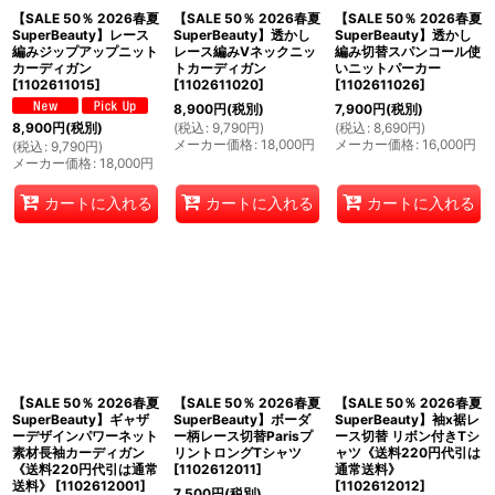
【SALE 50％ 2026春夏
【SALE 50％ 2026春夏
【SALE 50％ 2026春夏
SuperBeauty】レース
SuperBeauty】透かし
SuperBeauty】透かし
編みジップアップニット
レース編みVネックニッ
編み切替スパンコール使
カーディガン
トカーディガン
いニットパーカー
[
1102611015
]
[
1102611020
]
[
1102611026
]
8,900
円
(税別)
7,900
円
(税別)
(
税込
:
9,790
円
)
(
税込
:
8,690
円
)
8,900
円
(税別)
メーカー価格
:
18,000
円
メーカー価格
:
16,000
円
(
税込
:
9,790
円
)
メーカー価格
:
18,000
円
カートに入れる
カートに入れる
カートに入れる
【SALE 50％ 2026春夏
【SALE 50％ 2026春夏
【SALE 50％ 2026春夏
SuperBeauty】ギャザ
SuperBeauty】ボーダ
SuperBeauty】袖x裾レ
ーデザインパワーネット
ー柄レース切替Parisプ
ース切替 リボン付きTシ
素材長袖カーディガン
リントロングTシャツ
ャツ《送料220円代引は
《送料220円代引は通常
[
1102612011
]
通常送料》
送料》
[
1102612001
]
[
1102612012
]
7,500
円
(税別)