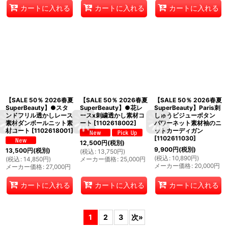
カートに入れる
カートに入れる
カートに入れる
【SALE 50％ 2026春夏
【SALE 50％ 2026春夏
【SALE 50％ 2026春夏
SuperBeauty】●スタ
SuperBeauty】●花レ
SuperBeauty】Paris刺
ンドフリル透かしレース
ースx刺繍透かし素材コ
しゅうビジューボタン
素材ダンボールニット素
ート
[
1102618002
]
パワーネット素材袖のニ
材コート
[
1102618001
]
ットカーディガン
[
1102611030
]
12,500
円
(税別)
9,900
円
(税別)
13,500
円
(税別)
(
税込
:
13,750
円
)
(
税込
:
10,890
円
)
(
税込
:
14,850
円
)
メーカー価格
:
25,000
円
メーカー価格
:
20,000
円
メーカー価格
:
27,000
円
カートに入れる
カートに入れる
カートに入れる
1
2
3
次
»