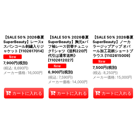
絞り込む
【SALE 50％ 2026春夏
【SALE 50％ 2026春夏
【SALE 50％ 2026春夏
SuperBeauty】レースx
SuperBeauty】胸元xパ
SuperBeauty】ノーカ
スパンコール刺繍入りジ
フ袖レース切替チュニッ
ラージップアップ オパ
ャケット
[
1102617014
]
クTシャツ《送料220円
ール加工花柄ショートブ
代引は通常送料》
ラウス
[
1102615009
]
[
1102612027
]
7,900
円
(税別)
7,500
円
(税別)
(
税込
:
8,690
円
)
6,900
円
(税別)
メーカー価格
:
16,000
円
(
税込
:
8,250
円
)
(
税込
:
7,590
円
)
メーカー価格
:
15,000
円
メーカー価格
:
14,000
円
カートに入れる
カートに入れる
カートに入れる