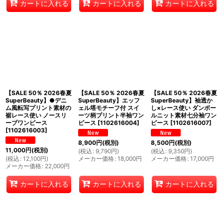
カートに入れる
カートに入れる
カートに入れる
【SALE 50％ 2026春夏
【SALE 50％ 2026春夏
【SALE 50％ 2026春夏
SuperBeauty】●デニ
SuperBeauty】エッフ
SuperBeauty】袖透か
ム風転写プリント素材の
ェル塔モチーフ付 スイ
し×レース使い ダンボー
裾レース使い ノースリ
ーツ柄プリント半袖ワン
ルニット素材七分袖ワン
ーブワンピース
ピース
[
1102616004
]
ピース
[
1102616007
]
[
1102616003
]
8,900
円
(税別)
8,500
円
(税別)
11,000
円
(税別)
(
税込
:
9,790
円
)
(
税込
:
9,350
円
)
(
税込
:
12,100
円
)
メーカー価格
:
18,000
円
メーカー価格
:
17,000
円
メーカー価格
:
22,000
円
カートに入れる
カートに入れる
カートに入れる