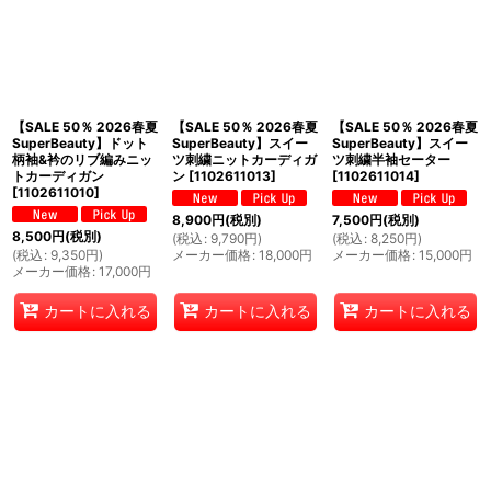
【SALE 50％ 2026春夏
【SALE 50％ 2026春夏
【SALE 50％ 2026春夏
SuperBeauty】ドット
SuperBeauty】スイー
SuperBeauty】スイー
柄袖&衿のリブ編みニッ
ツ刺繍ニットカーディガ
ツ刺繍半袖セーター
トカーディガン
ン
[
1102611013
]
[
1102611014
]
[
1102611010
]
8,900
円
(税別)
7,500
円
(税別)
8,500
円
(税別)
(
税込
:
9,790
円
)
(
税込
:
8,250
円
)
(
税込
:
9,350
円
)
メーカー価格
:
18,000
円
メーカー価格
:
15,000
円
メーカー価格
:
17,000
円
カートに入れる
カートに入れる
カートに入れる