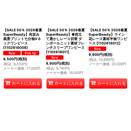
【SALE 50％ 2026春夏
【SALE 50％ 2026春夏
【SALE 50％ 2026春夏
SuperBeauty】街並み
SuperBeauty】●前立
SuperBeauty】ライン
風景プリント七分袖Vネ
て透かしレース切替 ダ
花レース素材半袖ワンピ
ックワンピース
ンボールニット素材フレ
ース
[
1102616012
]
[
1102616008
]
ンチスリーブワンピース
[
1102616011
]
9,900
円
(税別)
8,500
円
(税別)
(
税込
:
10,890
円
)
8,900
円
(税別)
(
税込
:
9,350
円
)
メーカー価格
:
20,000
円
メーカー価格
:
17,000
円
(
税込
:
9,790
円
)
メーカー価格
:
18,000
円
カートに入れる
カートに入れる
カートに入れる