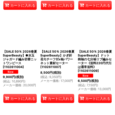
カートに入れる
カートに入れる
カートに入れる
【SALE 50％ 2026春夏
【SALE 50％ 2026春夏
【SALE 50％ 2026春夏
SuperBeauty】●水玉
SuperBeauty】かぎ針
SuperBeauty】ドット
ジャガード編み切替ニッ
花モチーフ付x袖パワー
柄袖の七分袖リブ編みセ
トワンピース
ネット素材セーター
ーター《送料220円代引
[
1102611004
]
[
1102611007
]
は通常送料》
[
1102611009
]
8,500
円
(税別)
(
税込
:
9,350
円
)
9,900
円
(税別)
メーカー価格
:
17,000
円
6,500
円
(税別)
(
税込
:
10,890
円
)
メーカー価格
:
20,000
円
(
税込
:
7,150
円
)
メーカー価格
:
13,000
円
カートに入れる
カートに入れる
カートに入れる