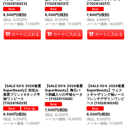
[
1102616023
]
[
1102616037
]
[
1102614017
]
8,500
円
(税別)
8,500
円
(税別)
7,900
円
(税別)
(
税込
:
9,350
円
)
(
税込
:
9,350
円
)
(
税込
:
8,690
円
)
メーカー価格
:
17,000
円
メーカー価格
:
17,000
円
メーカー価格
:
16,000
円
カートに入れる
カートに入れる
カートに入れる
【SALE 50％ 2026春夏
【SALE 50％ 2026春夏
【SALE 50％ 2026春夏
SuperBeauty】街並み
SuperBeauty】胸元バ
SuperBeauty】ウェス
風景プリントVネック半
ラ刺繍入りの半袖セータ
トギャザリング袖レース
袖ワンピース
ー
[
1102611008
]
フレンチデザインワンピ
[
1102616029
]
ース
[
1102616039
]
7,500
円
(税別)
8,500
円
(税別)
8,500
円
(税別)
(
税込
:
8,250
円
)
(
税込
:
9,350
円
)
メーカー価格
:
15,000
円
(
税込
:
9,350
円
)
メーカー価格
:
17,000
円
メーカー価格
:
17,000
円