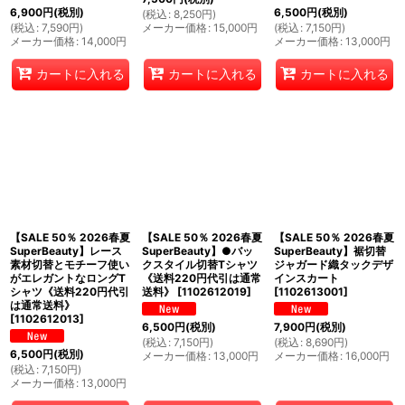
6,900
円
(税別)
6,500
円
(税別)
(
税込
:
8,250
円
)
(
税込
:
7,590
円
)
メーカー価格
:
15,000
円
(
税込
:
7,150
円
)
メーカー価格
:
14,000
円
メーカー価格
:
13,000
円
カートに入れる
カートに入れる
カートに入れる
【SALE 50％ 2026春夏
【SALE 50％ 2026春夏
【SALE 50％ 2026春夏
SuperBeauty】レース
SuperBeauty】●バッ
SuperBeauty】裾切替
素材切替とモチーフ使い
クスタイル切替Tシャツ
ジャガード織タックデザ
がエレガントなロングT
《送料220円代引は通常
インスカート
シャツ《送料220円代引
送料》
[
1102612019
]
[
1102613001
]
は通常送料》
[
1102612013
]
6,500
円
(税別)
7,900
円
(税別)
(
税込
:
7,150
円
)
(
税込
:
8,690
円
)
6,500
円
(税別)
メーカー価格
:
13,000
円
メーカー価格
:
16,000
円
(
税込
:
7,150
円
)
メーカー価格
:
13,000
円