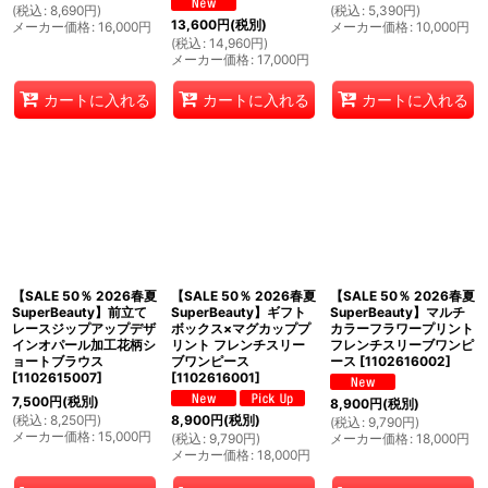
(
税込
:
8,690
円
)
(
税込
:
5,390
円
)
13,600
円
(税別)
メーカー価格
:
16,000
円
メーカー価格
:
10,000
円
(
税込
:
14,960
円
)
メーカー価格
:
17,000
円
カートに入れる
カートに入れる
カートに入れる
【SALE 50％ 2026春夏
【SALE 50％ 2026春夏
【SALE 50％ 2026春夏
SuperBeauty】前立て
SuperBeauty】ギフト
SuperBeauty】マルチ
レースジップアップデザ
ボックス×マグカッププ
カラーフラワープリント
インオパール加工花柄シ
リント フレンチスリー
フレンチスリーブワンピ
ョートブラウス
ブワンピース
ース
[
1102616002
]
[
1102615007
]
[
1102616001
]
7,500
円
(税別)
8,900
円
(税別)
(
税込
:
8,250
円
)
8,900
円
(税別)
(
税込
:
9,790
円
)
メーカー価格
:
15,000
円
(
税込
:
9,790
円
)
メーカー価格
:
18,000
円
メーカー価格
:
18,000
円