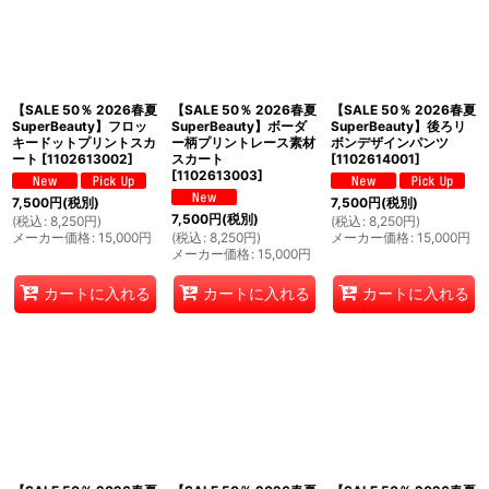
【SALE 50％ 2026春夏
【SALE 50％ 2026春夏
【SALE 50％ 2026春夏
SuperBeauty】フロッ
SuperBeauty】ボーダ
SuperBeauty】後ろリ
キードットプリントスカ
ー柄プリントレース素材
ボンデザインパンツ
ート
[
1102613002
]
スカート
[
1102614001
]
[
1102613003
]
7,500
円
(税別)
7,500
円
(税別)
7,500
円
(税別)
(
税込
:
8,250
円
)
(
税込
:
8,250
円
)
メーカー価格
:
15,000
円
(
税込
:
8,250
円
)
メーカー価格
:
15,000
円
メーカー価格
:
15,000
円
カートに入れる
カートに入れる
カートに入れる