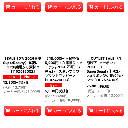
カートに入れる
カートに入れる
カートに入れる
【SALE 50％ 2026春夏
【 18,000円 →超特価
【 OUTLET SALE 《半
SuperBeauty】●花レ
5,900円＜在庫限り＞ク
額以下+クーポン＋
ースx刺繍透かし素材コ
ーポン/POINT不可】★
POINT！》
ート
[
1102618002
]
胸元レース使いフラワー
SuperBeauty 】 裾レー
プリントワンピース
ス×リボン使い裏起毛パ
[
1102426003
]
ンツ
[
1102524007
]
12,500
円
(税別)
7,900
円
(税別)
(
税込
:
13,750
円
)
(
税込
:
8,690
円
)
5,900
円
(税別)
メーカー価格
:
25,000
円
メーカー価格
:
16,000
円
(
税込
:
6,490
円
)
メーカー価格
:
18,000
円
カートに入れる
カートに入れる
カートに入れる