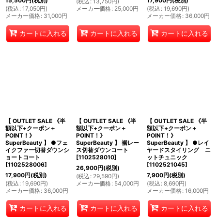
15,500
円
(税別)
17,900
円
(税別)
(
税込
:
13,750
円
)
(
税込
:
17,050
円
)
メーカー価格
:
25,000
円
(
税込
:
19,690
円
)
メーカー価格
:
31,000
円
メーカー価格
:
36,000
円
カートに入れる
カートに入れる
カートに入れる
【 OUTLET SALE 《半
【 OUTLET SALE 《半
【 OUTLET SALE 《半
額以下+クーポン＋
額以下+クーポン＋
額以下+クーポン＋
POINT！》
POINT！》
POINT！》
SuperBeauty 】 ●フェ
SuperBeauty 】 裾レー
SuperBeauty 】 ●レイ
イクファー切替ダウンシ
ス切替ダウンコート
ヤードスタイリング ニ
ョートコート
[
1102528010
]
ットチュニック
[
1102528006
]
[
1102521045
]
26,900
円
(税別)
17,900
円
(税別)
7,900
円
(税別)
(
税込
:
29,590
円
)
(
税込
:
19,690
円
)
メーカー価格
:
54,000
円
(
税込
:
8,690
円
)
メーカー価格
:
36,000
円
メーカー価格
:
16,000
円
カートに入れる
カートに入れる
カートに入れる