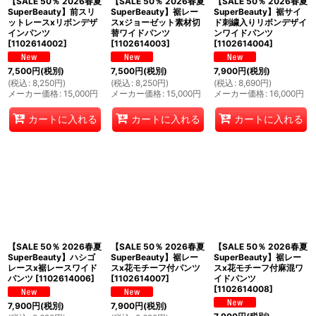
【SALE 50％ 2026春夏
【SALE 50％ 2026春夏
【SALE 50％ 2026春夏
SuperBeauty】前スリ
SuperBeauty】裾レー
SuperBeauty】裾サイ
ットレースxリボンデザ
スxジョーゼット素材切
ド刺繍入りリボンデザイ
インパンツ
替ワイドパンツ
ンワイドパンツ
[
1102614002
]
[
1102614003
]
[
1102614004
]
7,500
円
(税別)
7,500
円
(税別)
7,900
円
(税別)
(
税込
:
8,250
円
)
(
税込
:
8,250
円
)
(
税込
:
8,690
円
)
メーカー価格
:
15,000
円
メーカー価格
:
15,000
円
メーカー価格
:
16,000
円
カートに入れる
カートに入れる
カートに入れる
【SALE 50％ 2026春夏
【SALE 50％ 2026春夏
【SALE 50％ 2026春夏
SuperBeauty】ハシゴ
SuperBeauty】裾レー
SuperBeauty】裾レー
レースx裾レースワイド
スx花モチーフ付パンツ
スx花モチーフ付麻混ワ
パンツ
[
1102614006
]
[
1102614007
]
イドパンツ
[
1102614008
]
7,900
円
(税別)
7,900
円
(税別)