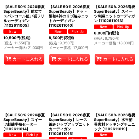
【SALE 50％ 2026春夏
【SALE 50％ 2026春夏
【SALE 50％ 2026春夏
SuperBeauty】前立て
SuperBeauty】ドット
SuperBeauty】スイー
スパンコール使い裾フリ
柄袖&衿のリブ編みニッ
ツ刺繍ニットカーディガ
ルカーディガン
トカーディガン
ン
[
1102611013
]
[
1102611005
]
[
1102611010
]
8,900
円
(税別)
10,500
円
(税別)
8,500
円
(税別)
(
税込
:
9,790
円
)
(
税込
:
11,550
円
)
(
税込
:
9,350
円
)
メーカー価格
:
18,000
円
メーカー価格
:
21,000
円
メーカー価格
:
17,000
円
カートに入れる
カートに入れる
カートに入れる
【SALE 50％ 2026春夏
【SALE 50％ 2026春夏
【SALE 50％ 2026春夏
SuperBeauty】スイー
SuperBeauty】レース
SuperBeauty】水玉柄
ツ刺繍半袖セーター
編みジップアップニット
異素材ドッキングチュニ
[
1102611014
]
カーディガン
ック
[
1102611019
]
[
1102611015
]