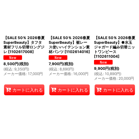
絞り込む
【SALE 50％ 2026春夏
【SALE 50％ 2026春夏
【SALE 50％ 2026春夏
SuperBeauty】タフタ
SuperBeauty】裾レー
SuperBeauty】●水玉
素材フリル切替ロングジ
ス使いハイテンション素
ジャガード編み切替ニッ
レ
[
1102617008
]
材パンツ
[
1102614016
]
トワンピース
[
1102611004
]
8,500
円
(税別)
7,900
円
(税別)
9,900
円
(税別)
(
税込
:
9,350
円
)
(
税込
:
8,690
円
)
メーカー価格
:
17,000
円
メーカー価格
:
16,000
円
(
税込
:
10,890
円
)
メーカー価格
:
20,000
円
カートに入れる
カートに入れる
カートに入れる