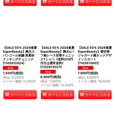
カートに入れる
カートに入れる
カートに入れる
【SALE 50％ 2026春夏
【SALE 50％ 2026春夏
【SALE 50％ 2026春夏
SuperBeauty】胸元ス
SuperBeauty】胸元xパ
SuperBeauty】裾切替
パンコール刺繍 異素材
フ袖レース切替チュニッ
ジャガード織タックデザ
ドッキングチュニック
クTシャツ《送料220円
インスカート
[
1102612024
]
代引は通常送料》
[
1102613001
]
[
1102612027
]
7,500
円
(税別)
7,900
円
(税別)
6,900
円
(税別)
(
税込
:
8,250
円
)
(
税込
:
8,690
円
)
メーカー価格
:
15,000
円
(
税込
:
7,590
円
)
メーカー価格
:
16,000
円
メーカー価格
:
14,000
円
カートに入れる
カートに入れる
カートに入れる