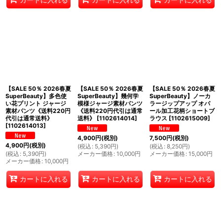
【SALE 50％ 2026春夏
【SALE 50％ 2026春夏
【SALE 50％ 2026春夏
SuperBeauty】多色使
SuperBeauty】幾何学
SuperBeauty】ノーカ
い花プリント ジャージ
模様ジャージ素材パンツ
ラージップアップ オパ
素材パンツ《送料220円
《送料220円代引は通常
ール加工花柄ショートブ
代引は通常送料》
送料》
[
1102614014
]
ラウス
[
1102615009
]
[
1102614013
]
4,900
円
(税別)
7,500
円
(税別)
4,900
円
(税別)
(
税込
:
5,390
円
)
(
税込
:
8,250
円
)
(
税込
:
5,390
円
)
メーカー価格
:
10,000
円
メーカー価格
:
15,000
円
メーカー価格
:
10,000
円
カートに入れる
カートに入れる
カートに入れる