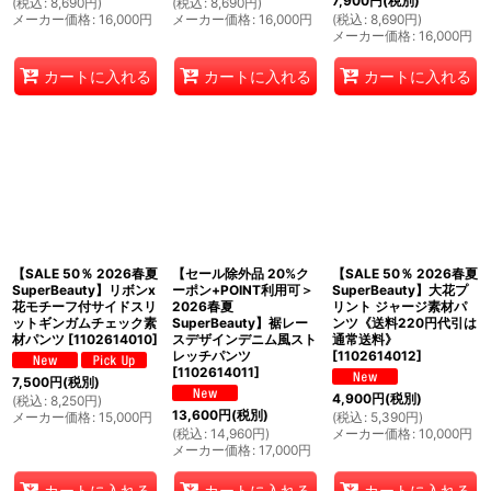
7,900
円
(税別)
(
税込
:
8,690
円
)
(
税込
:
8,690
円
)
メーカー価格
:
16,000
円
メーカー価格
:
16,000
円
(
税込
:
8,690
円
)
メーカー価格
:
16,000
円
カートに入れる
カートに入れる
カートに入れる
【SALE 50％ 2026春夏
【セール除外品 20%ク
【SALE 50％ 2026春夏
SuperBeauty】リボンx
ーポン+POINT利用可＞
SuperBeauty】大花プ
花モチーフ付サイドスリ
2026春夏
リント ジャージ素材パ
ットギンガムチェック素
SuperBeauty】裾レー
ンツ《送料220円代引は
材パンツ
[
1102614010
]
スデザインデニム風スト
通常送料》
レッチパンツ
[
1102614012
]
[
1102614011
]
7,500
円
(税別)
4,900
円
(税別)
(
税込
:
8,250
円
)
13,600
円
(税別)
メーカー価格
:
15,000
円
(
税込
:
5,390
円
)
(
税込
:
14,960
円
)
メーカー価格
:
10,000
円
メーカー価格
:
17,000
円
カートに入れる
カートに入れる
カートに入れる