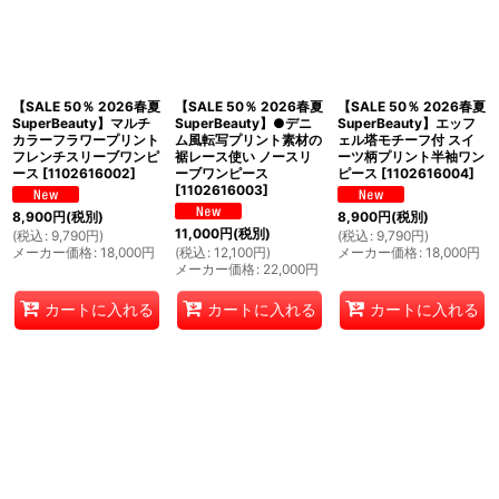
【SALE 50％ 2026春夏
【SALE 50％ 2026春夏
【SALE 50％ 2026春夏
SuperBeauty】マルチ
SuperBeauty】●デニ
SuperBeauty】エッフ
カラーフラワープリント
ム風転写プリント素材の
ェル塔モチーフ付 スイ
フレンチスリーブワンピ
裾レース使い ノースリ
ーツ柄プリント半袖ワン
ース
[
1102616002
]
ーブワンピース
ピース
[
1102616004
]
[
1102616003
]
8,900
円
(税別)
8,900
円
(税別)
11,000
円
(税別)
(
税込
:
9,790
円
)
(
税込
:
9,790
円
)
メーカー価格
:
18,000
円
(
税込
:
12,100
円
)
メーカー価格
:
18,000
円
メーカー価格
:
22,000
円
カートに入れる
カートに入れる
カートに入れる