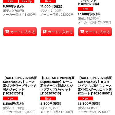
ージャケット
[
1102617004
]
8,900
円
(税別)
11,000
円
(税別)
(
税込
:
9,790
円
)
(
税込
:
12,100
円
)
17,600
円
(税別)
メーカー価格
:
18,000
円
メーカー価格
:
22,000
円
(
税込
:
19,360
円
)
メーカー価格
:
22,000
円
カートに入れる
カートに入れる
カートに入れる
【SALE 50％ 2026春夏
【SALE 50％ 2026春夏
【SALE 50％ 2026春夏
SuperBeauty】レース
SuperBeauty】レース
SuperBeauty】●スタ
素材フラワープリントV
花モチーフx刺繍入りジ
ンドフリル透かしレース
開きジャケット
ップアップジャケット
素材ダンボールニット素
[
1102617011
]
[
1102617015
]
材コート
[
1102618001
]
8,500
円
(税別)
8,500
円
(税別)
13,500
円
(税別)
(
税込
:
9,350
円
)
(
税込
:
9,350
円
)
(
税込
:
14,850
円
)
メーカー価格
:
17,000
円
メーカー価格
:
17,000
円
メーカー価格
:
27,000
円