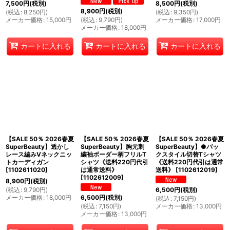
7,500
円
(税別)
8,500
円
(税別)
8,900
円
(税別)
(
税込
:
8,250
円
)
(
税込
:
9,350
円
)
メーカー価格
:
15,000
円
(
税込
:
9,790
円
)
メーカー価格
:
17,000
円
メーカー価格
:
18,000
円
カートに入れる
カートに入れる
カートに入れる
【SALE 50％ 2026春夏
【SALE 50％ 2026春夏
【SALE 50％ 2026春夏
SuperBeauty】透かし
SuperBeauty】胸元刺
SuperBeauty】●バッ
レース編みVネックニッ
繍袖ボーダー柄フリルT
クスタイル切替Tシャツ
トカーディガン
シャツ《送料220円代引
《送料220円代引は通常
[
1102611020
]
は通常送料》
送料》
[
1102612019
]
[
1102612009
]
8,900
円
(税別)
(
税込
:
9,790
円
)
6,500
円
(税別)
メーカー価格
:
18,000
円
6,500
円
(税別)
(
税込
:
7,150
円
)
(
税込
:
7,150
円
)
メーカー価格
:
13,000
円
メーカー価格
:
13,000
円