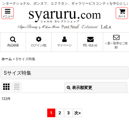
ナショナル、ポンヌフ、エクラタン、ギャラリービスコンティを中心としたレディー
メニュー
カート
＜新＞取寄せご依
商品検索
ログイン/他
マイページ
問い合わせ
頼
ホーム
>
Sサイズ特集
Sサイズ特集
表示順変更
閉じる
122
件
表示数
:
1
2
3
次
»
並び順
: