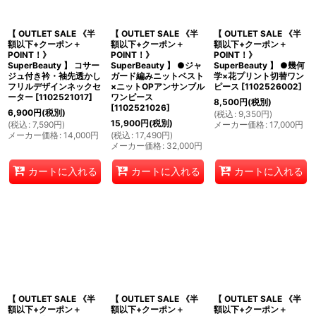
【 OUTLET SALE 《半
【 OUTLET SALE 《半
【 OUTLET SALE 《半
額以下+クーポン＋
額以下+クーポン＋
額以下+クーポン＋
POINT！》
POINT！》
POINT！》
SuperBeauty 】 コサー
SuperBeauty 】 ●ジャ
SuperBeauty 】 ●幾何
ジュ付き衿・袖先透かし
ガード編みニットベスト
学×花プリント切替ワン
フリルデザインネックセ
×ニットOPアンサンブル
ピース
[
1102526002
]
ーター
[
1102521017
]
ワンピース
8,500
円
(税別)
[
1102521026
]
6,900
円
(税別)
(
税込
:
9,350
円
)
15,900
円
(税別)
(
税込
:
7,590
円
)
メーカー価格
:
17,000
円
メーカー価格
:
14,000
円
(
税込
:
17,490
円
)
メーカー価格
:
32,000
円
カートに入れる
カートに入れる
カートに入れる
【 OUTLET SALE 《半
【 OUTLET SALE 《半
【 OUTLET SALE 《半
額以下+クーポン＋
額以下+クーポン＋
額以下+クーポン＋