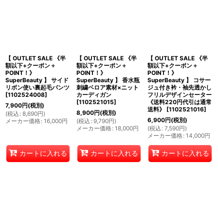
【 OUTLET SALE 《半
【 OUTLET SALE 《半
【 OUTLET SALE 《半
額以下+クーポン＋
額以下+クーポン＋
額以下+クーポン＋
POINT！》
POINT！》
POINT！》
SuperBeauty 】 サイド
SuperBeauty 】 香水瓶
SuperBeauty 】 コサー
リボン使い裏起毛パンツ
刺繍ベロア素材×ニット
ジュ付き衿・袖先透かし
[
1102524008
]
カーディガン
フリルデザインセーター
[
1102521015
]
《送料220円代引は通常
7,900
円
(税別)
送料》
[
1102521016
]
8,900
円
(税別)
(
税込
:
8,690
円
)
6,900
円
(税別)
メーカー価格
:
16,000
円
(
税込
:
9,790
円
)
メーカー価格
:
18,000
円
(
税込
:
7,590
円
)
メーカー価格
:
14,000
円
カートに入れる
カートに入れる
カートに入れる