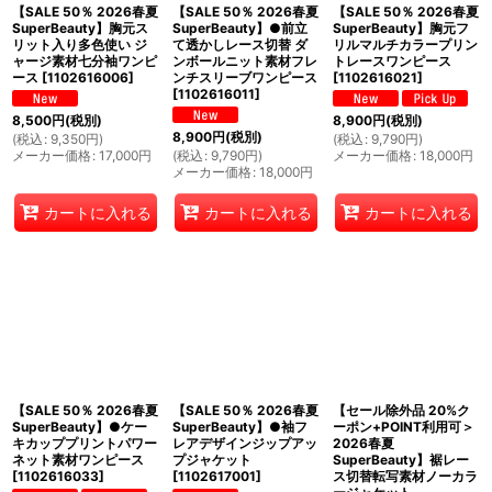
【SALE 50％ 2026春夏
【SALE 50％ 2026春夏
【SALE 50％ 2026春夏
SuperBeauty】胸元ス
SuperBeauty】●前立
SuperBeauty】胸元フ
リット入り多色使い ジ
て透かしレース切替 ダ
リルマルチカラープリン
ャージ素材七分袖ワンピ
ンボールニット素材フレ
トレースワンピース
ース
[
1102616006
]
ンチスリーブワンピース
[
1102616021
]
[
1102616011
]
8,500
円
(税別)
8,900
円
(税別)
8,900
円
(税別)
(
税込
:
9,350
円
)
(
税込
:
9,790
円
)
メーカー価格
:
17,000
円
(
税込
:
9,790
円
)
メーカー価格
:
18,000
円
メーカー価格
:
18,000
円
カートに入れる
カートに入れる
カートに入れる
【SALE 50％ 2026春夏
【SALE 50％ 2026春夏
【セール除外品 20%ク
SuperBeauty】●ケー
SuperBeauty】●袖フ
ーポン+POINT利用可＞
キカッププリントパワー
レアデザインジップアッ
2026春夏
ネット素材ワンピース
プジャケット
SuperBeauty】裾レー
[
1102616033
]
[
1102617001
]
ス切替転写素材ノーカラ