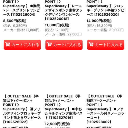
POINT！》
POINT！》
POINT！》
SuperBeauty 】 ●胸元
SuperBeauty 】 レース
SuperBeauty 】 フロッ
×レースプリントワンピ
デザインポンチ素材タッ
キープリント半袖ワンピ
ース
[
1102526004
]
クデザインワンピース
ース
[
1102526020
]
[
1102526018
]
8,500
円
(税別)
14,900
円
(税別)
11,000
円
(税別)
(
税込
:
9,350
円
)
(
税込
:
16,390
円
)
メーカー価格
:
17,000
円
(
税込
:
12,100
円
)
メーカー価格
:
30,000
円
メーカー価格
:
22,000
円
カートに入れる
カートに入れる
カートに入れる
【 OUTLET SALE 《半
【 OUTLET SALE 《半
【 OUTLET SALE 《半
額以下+クーポン＋
額以下+クーポン＋
額以下+クーポン＋
POINT！》
POINT！》
POINT！》
SuperBeauty 】 裾フリ
SuperBeauty 】 ●中わ
SuperBeauty 】 ●ファ
ルデザインフロッキープ
たキルティング生地ベス
ーストール付きノーカラ
リント前あきワンピース
ト
[
1102527016
]
ーコート
[
1102526022
]
[
1102528002
]
12,500
円
(税別)