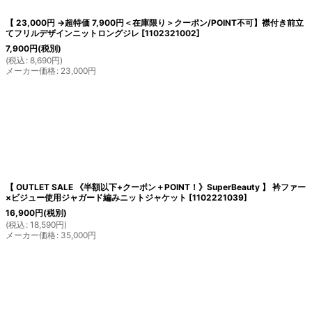
【 23,000円 →超特価 7,900円＜在庫限り＞クーポン/POINT不可】襟付き前立
てフリルデザインニットロングジレ
[
1102321002
]
7,900
円
(税別)
(
税込
:
8,690
円
)
メーカー価格
:
23,000
円
【 OUTLET SALE 《半額以下+クーポン＋POINT！》SuperBeauty 】 衿ファー
×ビジュー使用ジャガード編みニットジャケット
[
1102221039
]
16,900
円
(税別)
(
税込
:
18,590
円
)
メーカー価格
:
35,000
円