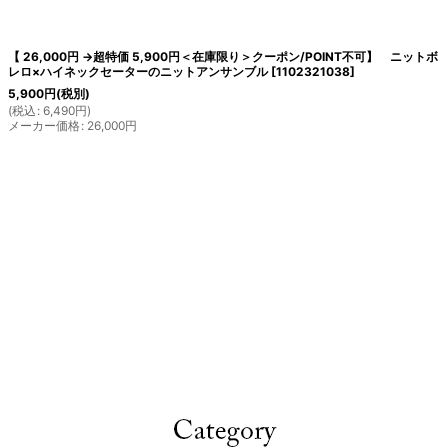
【 26,000円 →超特価 5,900円＜在庫限り＞クーポン/POINT不可】 ニットボ
レロ×ハイネックセーターのニットアンサンブル
[
1102321038
]
5,900
円
(税別)
(
税込
:
6,490
円
)
メーカー価格
:
26,000
円