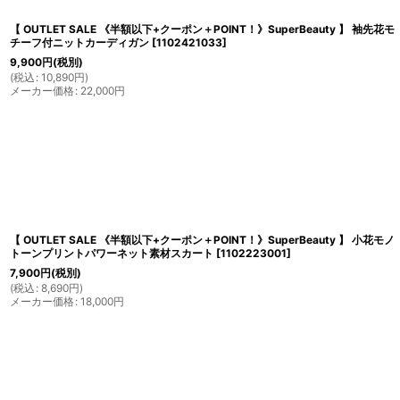
【 OUTLET SALE 《半額以下+クーポン＋POINT！》SuperBeauty 】 袖先花モ
チーフ付ニットカーディガン
[
1102421033
]
9,900
円
(税別)
(
税込
:
10,890
円
)
メーカー価格
:
22,000
円
【 OUTLET SALE 《半額以下+クーポン＋POINT！》SuperBeauty 】 小花モノ
トーンプリントパワーネット素材スカート
[
1102223001
]
7,900
円
(税別)
(
税込
:
8,690
円
)
メーカー価格
:
18,000
円