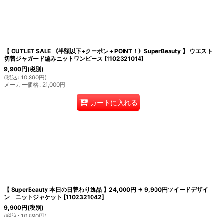
絞り込む
【 OUTLET SALE 《半額以下+クーポン＋POINT！》SuperBeauty 】 ウエスト
切替ジャガード編みニットワンピース
[
1102321014
]
9,900
円
(税別)
(
税込
:
10,890
円
)
メーカー価格
:
21,000
円
カートに入れる
【 SuperBeauty 本日の日替わり逸品 】24,000円 → 9,900円ツイードデザイ
ン ニットジャケット
[
1102321042
]
9,900
円
(税別)
(
税込
:
10,890
円
)