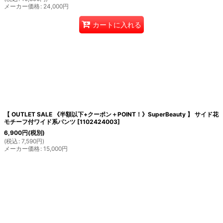
メーカー価格
:
24,000
円
カートに入れる
【 OUTLET SALE 《半額以下+クーポン＋POINT！》SuperBeauty 】 サイド花
モチーフ付ワイド系パンツ
[
1102424003
]
6,900
円
(税別)
(
税込
:
7,590
円
)
メーカー価格
:
15,000
円