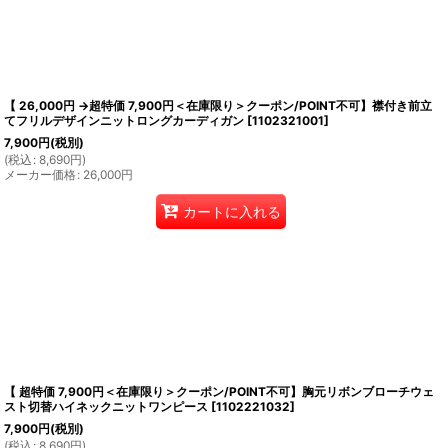
【 26,000円 →超特価 7,900円＜在庫限り＞クーポン/POINT不可】襟付き前立
てフリルデザインニットロングカーディガン
[
1102321001
]
7,900
円
(税別)
(
税込
:
8,690
円
)
メーカー価格
:
26,000
円
カートに入れる
【 超特価 7,900円＜在庫限り＞クーポン/POINT不可】胸元リボンブローチウェ
スト切替ハイネックニットワンピース
[
1102221032
]
7,900
円
(税別)
(
税込
:
8,690
円
)