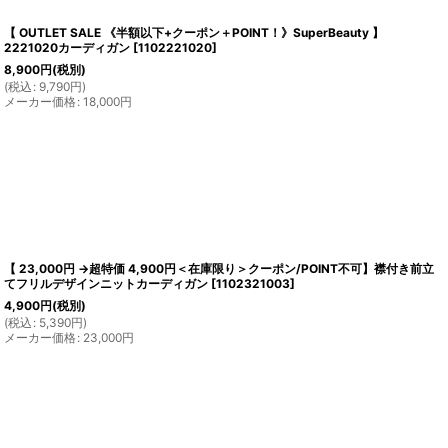
【 OUTLET SALE 《半額以下+クーポン＋POINT！》SuperBeauty 】
2221020カーディガン
[
1102221020
]
8,900
円
(税別)
(
税込
:
9,790
円
)
メーカー価格
:
18,000
円
【 23,000円 →超特価 4,900円＜在庫限り＞クーポン/POINT不可】襟付き前立
てフリルデザインニットカーディガン
[
1102321003
]
4,900
円
(税別)
(
税込
:
5,390
円
)
メーカー価格
:
23,000
円