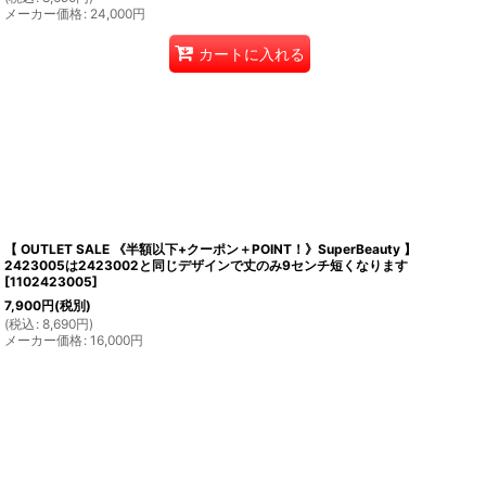
メーカー価格
:
24,000
円
カートに入れる
【 OUTLET SALE 《半額以下+クーポン＋POINT！》SuperBeauty 】
2423005は2423002と同じデザインで丈のみ9センチ短くなります
[
1102423005
]
7,900
円
(税別)
(
税込
:
8,690
円
)
メーカー価格
:
16,000
円