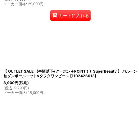
メーカー価格
:
29,000
円
カートに入れる
【 OUTLET SALE 《半額以下+クーポン＋POINT！》SuperBeauty 】 バルーン
袖ダンボールニット×タフタワンピース
[
1102426013
]
8,900
円
(税別)
(
税込
:
9,790
円
)
メーカー価格
:
18,000
円