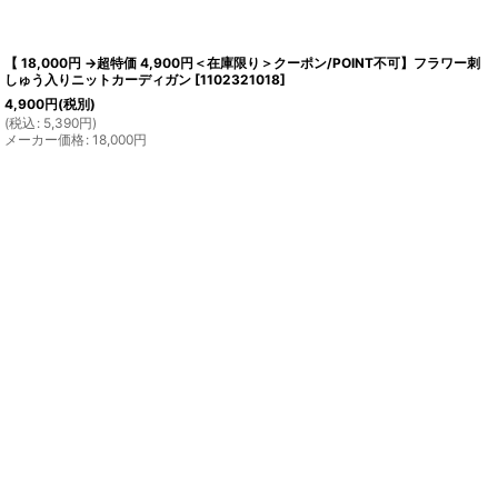
【 18,000円 →超特価 4,900円＜在庫限り＞クーポン/POINT不可】フラワー刺
しゅう入りニットカーディガン
[
1102321018
]
4,900
円
(税別)
(
税込
:
5,390
円
)
メーカー価格
:
18,000
円