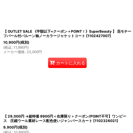
並び順
:
【 OUTLET SALE 《半額以下+クーポン＋POINT！》SuperBeauty 】 花モチー
フパール付バルーン袖ノーカラージャケットコート
[
1102427007
]
10,900
円
(税別)
(
税込
:
11,990
円
)
メーカー価格
:
23,000
円
カートに入れる
【 29,000円 →超特価 9900円＜在庫限り＞クーポン/POINT不可】ワンピー
ス 圧縮ウール素材レース配色使いジャンパースカート
[
1102326021
]
9,900
円
(税別)
(
税込
:
10,890
円
)