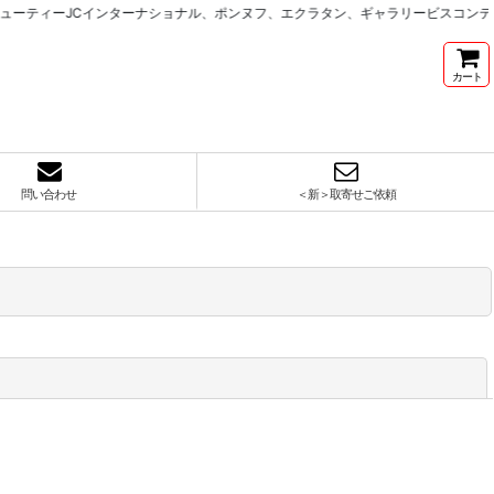
ティーJCインターナショナル、ポンヌフ、エクラタン、ギャラリービスコンティ
カート
問い合わせ
＜新＞取寄せご依頼
閉じる