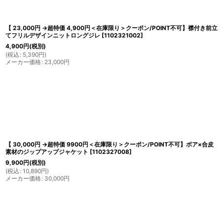
【 23,000円 →超特価 4,900円＜在庫限り＞クーポン/POINT不可】襟付き前立
てフリルデザインニットロングジレ
[
1102321002
]
4,900
円
(税別)
(
税込
:
5,390
円
)
メーカー価格
:
23,000
円
【 30,000円 →超特価 9900円＜在庫限り＞クーポン/POINT不可】ボア×合皮
素材のジップアップジャケット
[
1102327008
]
9,900
円
(税別)
(
税込
:
10,890
円
)
メーカー価格
:
30,000
円