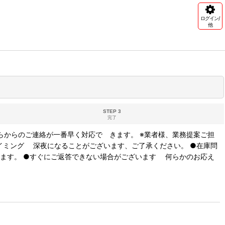
ログイン/
他
STEP 3
完了
らからのご連絡が一番早く対応で きます。 ※業者様、業務提案ご担
イミング 深夜になることがございます、ご了承ください。 ●在庫問
ます。 ●すぐにご返答できない場合がございます 何らかのお応え