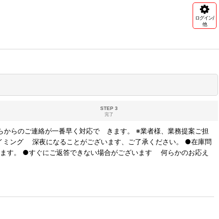
ログイン/
他
STEP 3
完了
らからのご連絡が一番早く対応で きます。 ※業者様、業務提案ご担
イミング 深夜になることがございます、ご了承ください。 ●在庫問
ます。 ●すぐにご返答できない場合がございます 何らかのお応え