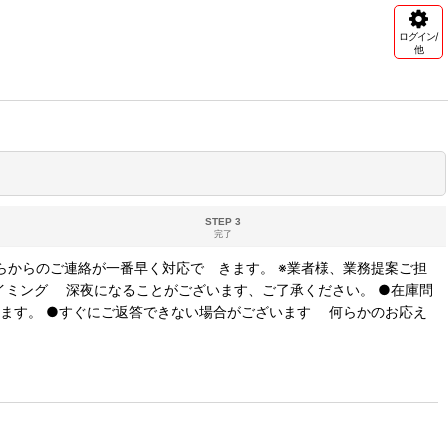
ログイン/
他
STEP 3
完了
らからのご連絡が一番早く対応で きます。 ※業者様、業務提案ご担
イミング 深夜になることがございます、ご了承ください。 ●在庫問
ます。 ●すぐにご返答できない場合がございます 何らかのお応え