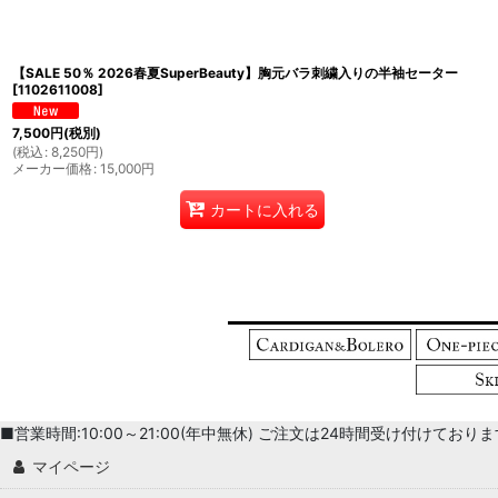
並び順
:
【SALE 50％ 2026春夏SuperBeauty】胸元バラ刺繍入りの半袖セーター
[
1102611008
]
7,500
円
(税別)
(
税込
:
8,250
円
)
メーカー価格
:
15,000
円
カートに入れる
■営業時間:10:00～21:00(年中無休) ご注文は24時間受け付けております。 
マイページ