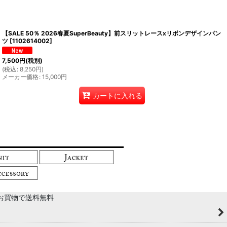
【SALE 50％ 2026春夏SuperBeauty】前スリットレースxリボンデザインパン
ツ
[
1102614002
]
7,500
円
(税別)
(
税込
:
8,250
円
)
メーカー価格
:
15,000
円
カートに入れる
以上のお買物で送料無料