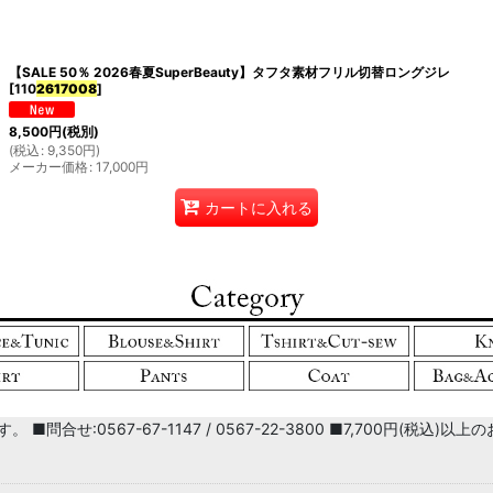
【SALE 50％ 2026春夏SuperBeauty】タフタ素材フリル切替ロングジレ
絞り込む
[
110
2617008
]
8,500
円
(税別)
(
税込
:
9,350
円
)
メーカー価格
:
17,000
円
カートに入れる
■問合せ:0567-67-1147 / 0567-22-3800 ■7,700円(税込)