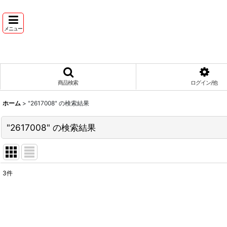
メニュー
商品検索
ログイン/他
ホーム
>
"2617008"
の
検索結果
"2617008"
の
検索結果
3
件
商品検索
:
表示数
: