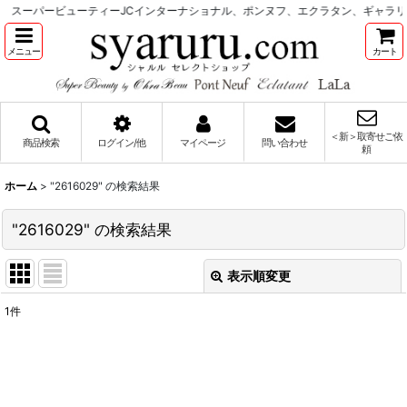
スーパービューティーJCインターナショナル、ポンヌフ、エクラタン、ギャラリ
メニュー
カート
＜新＞取寄せご依
商品検索
ログイン/他
マイページ
問い合わせ
頼
ホーム
>
"2616029"
の
検索結果
"2616029"
の
検索結果
表示順変更
閉じる
1
件
商品検索
:
表示数
: