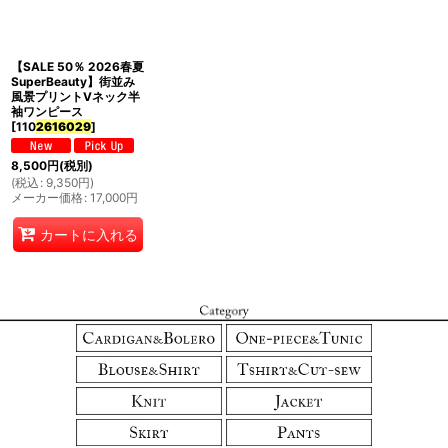
並び順
:
【SALE 50％ 2026春夏
絞り込む
SuperBeauty】街並み
風景プリントVネック半
袖ワンピース
[
110
2616029
]
8,500
円
(税別)
(
税込
:
9,350
円
)
メーカー価格
:
17,000
円
カートに入れる