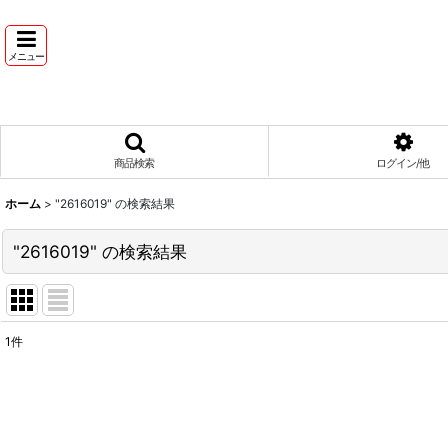
メニュー
商品検索
ログイン/他
ホーム
>
"2616019"
の
検索結果
"2616019"
の
検索結果
1
件
商品検索
:
表示数
: