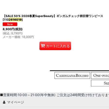
並び順
:
【SALE 50％ 2026春夏SuperBeauty】ギンガムチェック柄切替ワンピース
[
110
2616019
]
8,900
円
(税別)
(
税込
:
9,790
円
)
メーカー価格
:
18,000
円
カートに入れる
■営業時間:10:00～21:00(年中無休) ご注文は24時間受け付けております。 
マイページ