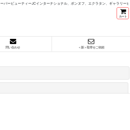
パービューティーJCインターナショナル、ポンヌフ、エクラタン、ギャラリービ
カート
問い合わせ
＜新＞取寄せご依頼
閉じる