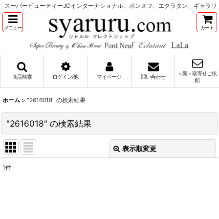
スーパービューティーJCインターナショナル、ポンヌフ、エクラタン、ギャラリ
メニュー
カート
＜新＞取寄せご依
商品検索
ログイン/他
マイページ
問い合わせ
頼
ホーム
>
"2616018"
の
検索結果
"2616018"
の
検索結果
表示順変更
閉じる
1
件
商品検索
:
表示数
: