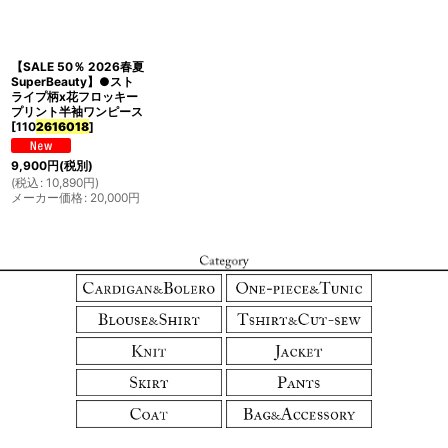
並び順
:
【SALE 50％ 2026春夏
絞り込む
SuperBeauty】●スト
ライプ柄x花フロッキー
プリント半袖ワンピース
[
110
2616018
]
9,900
円
(税別)
(
税込
:
10,890
円
)
メーカー価格
:
20,000
円