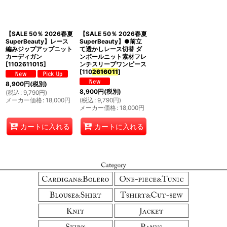
並び順
:
【SALE 50％ 2026春夏
【SALE 50％ 2026春夏
絞り込む
SuperBeauty】レース
SuperBeauty】●前立
編みジップアップニット
て透かしレース切替 ダ
カーディガン
ンボールニット素材フレ
[
1102611015
]
ンチスリーブワンピース
[
110
2616011
]
8,900
円
(税別)
8,900
円
(税別)
(
税込
:
9,790
円
)
メーカー価格
:
18,000
円
(
税込
:
9,790
円
)
メーカー価格
:
18,000
円
カートに入れる
カートに入れる