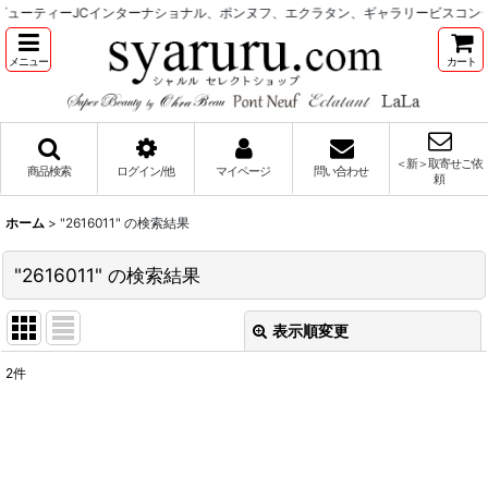
ューティーJCインターナショナル、ポンヌフ、エクラタン、ギャラリービスコン
メニュー
カート
＜新＞取寄せご依
商品検索
ログイン/他
マイページ
問い合わせ
頼
ホーム
>
"2616011"
の
検索結果
"2616011"
の
検索結果
表示順変更
閉じる
2
件
商品検索
:
表示数
: