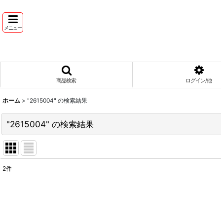
メニュー
商品検索
ログイン/他
ホーム
>
"2615004"
の
検索結果
"2615004"
の
検索結果
2
件
商品検索
:
表示数
: