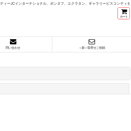
ィーJCインターナショナル、ポンヌフ、エクラタン、ギャラリービスコンティを中
カート
問い合わせ
＜新＞取寄せご依頼
閉じる