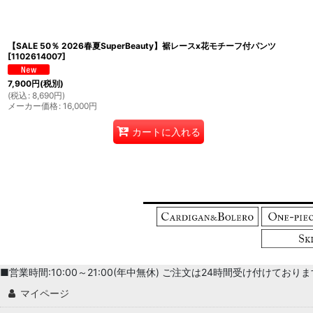
並び順
:
【SALE 50％ 2026春夏SuperBeauty】裾レースx花モチーフ付パンツ
[
1102614007
]
7,900
円
(税別)
(
税込
:
8,690
円
)
メーカー価格
:
16,000
円
カートに入れる
■営業時間:10:00～21:00(年中無休) ご注文は24時間受け付けております。 
マイページ