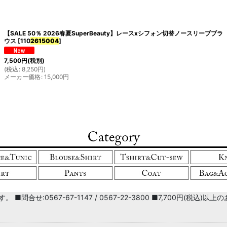
【SALE 50％ 2026春夏SuperBeauty】レースxシフォン切替ノースリーブブラ
絞り込む
ウス
[
110
2615004
]
7,500
円
(税別)
(
税込
:
8,250
円
)
メーカー価格
:
15,000
円
■問合せ:0567-67-1147 / 0567-22-3800 ■7,700円(税込)