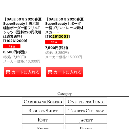
並び順
:
【SALE 50％ 2026春夏
【SALE 50％ 2026春夏
絞り込む
SuperBeauty】胸元刺
SuperBeauty】ボーダ
繍袖ボーダー柄フリルT
ー柄プリントレース素材
シャツ《送料220円代引
スカート
は通常送料》
[
110
2613003
]
[
1102612009
]
7,500
円
(税別)
6,500
円
(税別)
(
税込
:
8,250
円
)
(
税込
:
7,150
円
)
メーカー価格
:
15,000
円
メーカー価格
:
13,000
円
カートに入れる
カートに入れる