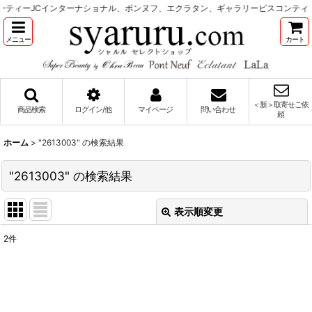
ーティーJCインターナショナル、ポンヌフ、エクラタン、ギャラリービスコンティ
メニュー
カート
＜新＞取寄せご依
商品検索
ログイン/他
マイページ
問い合わせ
頼
ホーム
>
"2613003"
の
検索結果
"2613003"
の
検索結果
表示順変更
閉じる
2
件
商品検索
:
表示数
: