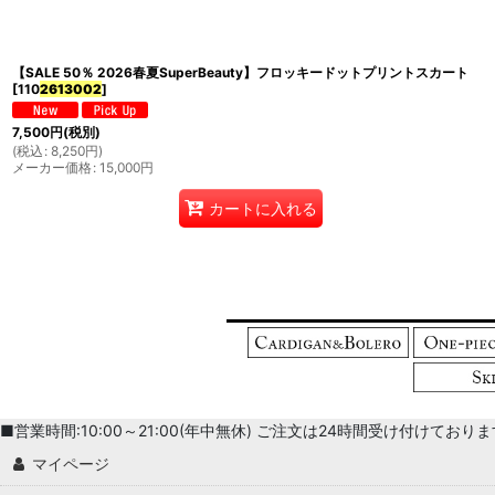
並び順
:
【SALE 50％ 2026春夏SuperBeauty】フロッキードットプリントスカート
[
110
2613002
]
7,500
円
(税別)
(
税込
:
8,250
円
)
メーカー価格
:
15,000
円
カートに入れる
■営業時間:10:00～21:00(年中無休) ご注文は24時間受け付けております。 
マイページ