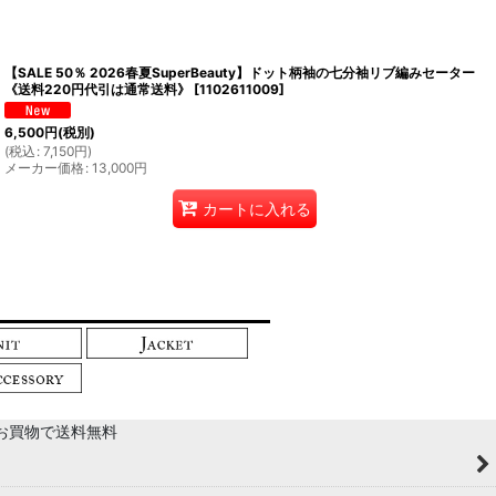
【SALE 50％ 2026春夏SuperBeauty】ドット柄袖の七分袖リブ編みセーター
《送料220円代引は通常送料》
[
1102611009
]
6,500
円
(税別)
(
税込
:
7,150
円
)
メーカー価格
:
13,000
円
カートに入れる
以上のお買物で送料無料