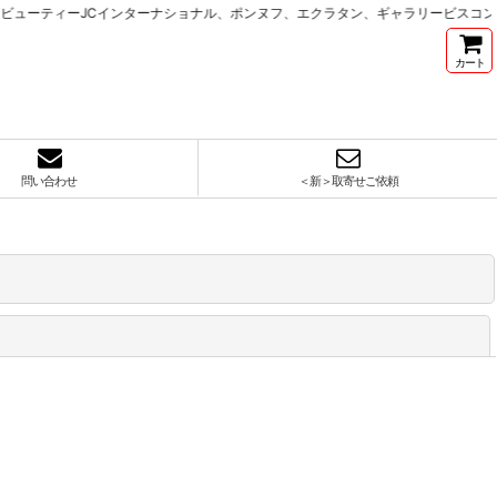
ューティーJCインターナショナル、ポンヌフ、エクラタン、ギャラリービスコンテ
カート
問い合わせ
＜新＞取寄せご依頼
閉じる