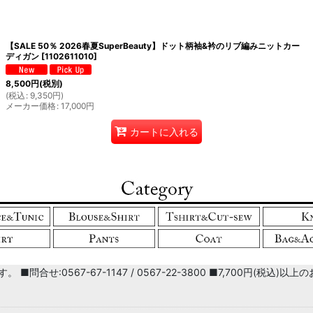
【SALE 50％ 2026春夏SuperBeauty】ドット柄袖&衿のリブ編みニットカー
絞り込む
ディガン
[
1102611010
]
8,500
円
(税別)
(
税込
:
9,350
円
)
メーカー価格
:
17,000
円
カートに入れる
■問合せ:0567-67-1147 / 0567-22-3800 ■7,700円(税込)