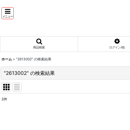
メニュー
商品検索
ログイン/他
ホーム
>
"2613002"
の
検索結果
"2613002"
の
検索結果
3
件
商品検索
:
表示数
: