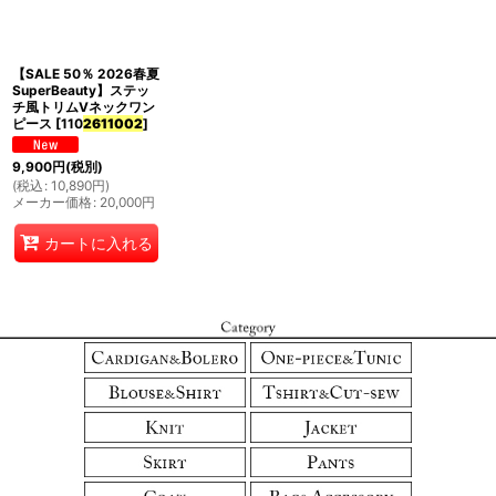
並び順
:
【SALE 50％ 2026春夏
絞り込む
SuperBeauty】ステッ
チ風トリムVネックワン
ピース
[
110
2611002
]
9,900
円
(税別)
(
税込
:
10,890
円
)
メーカー価格
:
20,000
円
カートに入れる