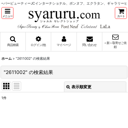
ーパービューティーJCインターナショナル、ポンヌフ、エクラタン、ギャラリービ
メニュー
カート
＜新＞取寄せご依
商品検索
ログイン/他
マイページ
問い合わせ
頼
ホーム
>
"2611002"
の
検索結果
"2611002"
の
検索結果
表示順変更
閉じる
1
件
商品検索
:
表示数
: