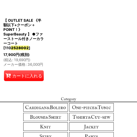
並び順
:
【 OUTLET SALE 《半
絞り込む
額以下+クーポン＋
POINT！》
SuperBeauty 】 ●ファ
ーストール付きノーカラ
ーコート
[
110
2528002
]
17,900
円
(税別)
(
税込
:
19,690
円
)
メーカー価格
:
36,000
円
カートに入れる