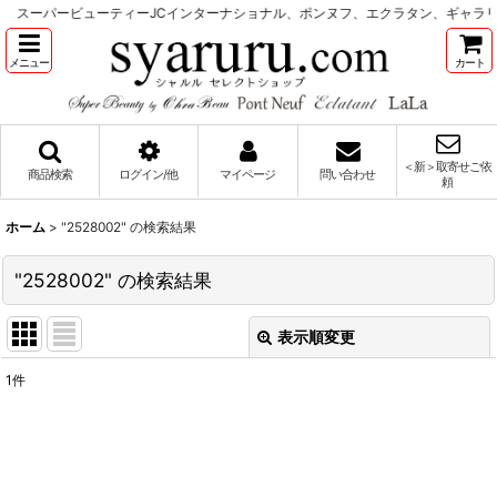
スーパービューティーJCインターナショナル、ポンヌフ、エクラタン、ギャラ
メニュー
カート
＜新＞取寄せご依
商品検索
ログイン/他
マイページ
問い合わせ
頼
ホーム
>
"2528002"
の
検索結果
"2528002"
の
検索結果
表示順変更
閉じる
1
件
商品検索
:
表示数
: