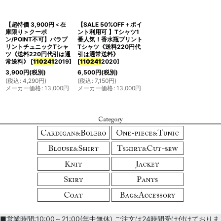
【超特価 3,900円＜在
【SALE 50%OFF＋ポイ
庫限り＞クーポ
ント利用可 】Tシャツ1
ン/POINT不可】バラプ
番人気！香水瓶プリント
リントチュニックTシャ
Tシャツ《送料220円代
ツ《送料220円代引は通
引は通常送料》
常送料》
[
110241
2019
]
[
110241
2020
]
3,900
円
(税別)
6,500
円
(税別)
(
税込
:
4,290
円
)
(
税込
:
7,150
円
)
メーカー価格
:
13,000
円
メーカー価格
:
13,000
円
■営業時間:10:00～21:00(年中無休) ご注文は24時間受け付けておりま