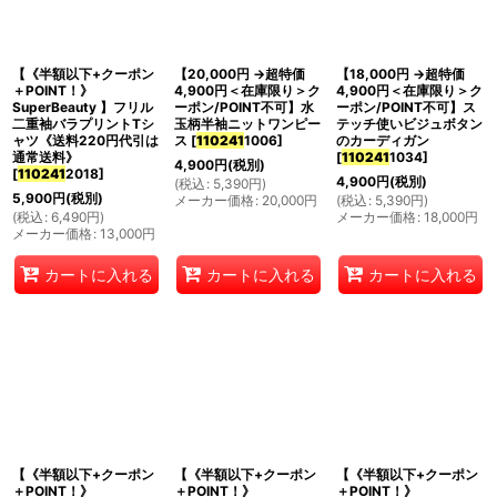
並び順
:
【《半額以下+クーポン
【20,000円 →超特価
【18,000円 →超特価
絞り込む
＋POINT！》
4,900円＜在庫限り＞ク
4,900円＜在庫限り＞ク
SuperBeauty 】フリル
ーポン/POINT不可】水
ーポン/POINT不可】ス
二重袖バラプリントTシ
玉柄半袖ニットワンピー
テッチ使いビジュボタン
ャツ《送料220円代引は
ス
[
110241
1006
]
のカーディガン
通常送料》
[
110241
1034
]
4,900
円
(税別)
[
110241
2018
]
4,900
円
(税別)
(
税込
:
5,390
円
)
5,900
円
(税別)
メーカー価格
:
20,000
円
(
税込
:
5,390
円
)
(
税込
:
6,490
円
)
メーカー価格
:
18,000
円
メーカー価格
:
13,000
円
カートに入れる
カートに入れる
カートに入れる
【《半額以下+クーポン
【《半額以下+クーポン
【《半額以下+クーポン
＋POINT！》
＋POINT！》
＋POINT！》