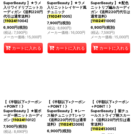
SuperBeauty 】★ラメ
SuperBeauty 】★ラメ
SuperBeauty 】★配色
入りワイドリブニットカ
入りニットレイヤード風
ニットリブ編みカーディ
ーディガン《送料220円
チュニック
ガン《送料220円代引は
代引は通常送料》
[
110241
1005
]
通常送料》
[
110241
1004
]
[
110241
1009
]
7,900
円
(税別)
6,900
円
(税別)
6,900
円
(税別)
(
税込
:
8,690
円
)
(
税込
:
7,590
円
)
メーカー価格
:
16,000
円
(
税込
:
7,590
円
)
メーカー価格
:
15,000
円
メーカー価格
:
15,000
円
カートに入れる
カートに入れる
カートに入れる
【《半額以下+クーポン
【《半額以下+クーポン
【《半額以下+クーポン
＋POINT！》
＋POINT！》
＋POINT！》
SuperBeauty 】★裾ボ
SuperBeauty 】★レー
SuperBeauty 】裾チュ
ーダー柄ニットカーディ
ス袖チュニックTシャツ
ールストライプ柄スカー
ガン
[
110241
1012
]
《送料220円代引は通常
ト《送料220円代引は通
送料》
[
110241
2009
]
常送料》
7,900
円
(税別)
[
110241
3005
]
6,900
円
(税別)
(
税込
:
8,690
円
)