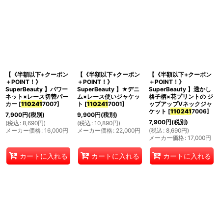
【《半額以下+クーポン
【《半額以下+クーポン
【《半額以下+クーポン
＋POINT！》
＋POINT！》
＋POINT！》
SuperBeauty 】パワー
SuperBeauty 】★デニ
SuperBeauty 】透かし
ネット×レース切替パー
ム×レース使いジャケッ
格子柄×花プリントの ジ
カー
[
110241
7007
]
ト
[
110241
7001
]
ップアップVネックジャ
ケット
[
110241
7006
]
7,900
円
(税別)
9,900
円
(税別)
7,900
円
(税別)
(
税込
:
8,690
円
)
(
税込
:
10,890
円
)
メーカー価格
:
16,000
円
メーカー価格
:
22,000
円
(
税込
:
8,690
円
)
メーカー価格
:
17,000
円
カートに入れる
カートに入れる
カートに入れる