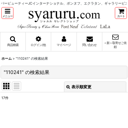
ービューティーJCインターナショナル、ポンヌフ、エクラタン、ギャラリービス
メニュー
カート
＜新＞取寄せご依
商品検索
ログイン/他
マイページ
問い合わせ
頼
ホーム
>
"110241"
の
検索結果
"110241"
の
検索結果
表示順変更
閉じる
17
件
商品検索
:
表示数
: