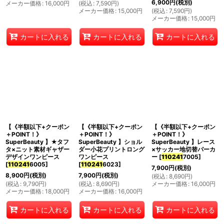
6,900
円
(税別)
メーカー価格
:
16,000
円
(
税込
:
7,590
円
)
メーカー価格
:
15,000
円
(
税込
:
7,590
円
)
メーカー価格
:
15,000
円
カートに入れる
カートに入れる
カートに入れる
【《半額以下+クーポン
【《半額以下+クーポン
【《半額以下+クーポン
＋POINT！》
＋POINT！》
＋POINT！》
SuperBeauty 】★タフ
SuperBeauty 】ショル
SuperBeauty 】レース
タ×ニット素材ギャザー
ダー小花プリントロング
×サッカー地切替パーカ
デザインワンピース
ワンピース
ー
[
110241
7005
]
[
110241
6005
]
[
110241
6023
]
7,900
円
(税別)
8,900
円
(税別)
7,900
円
(税別)
(
税込
:
8,690
円
)
(
税込
:
9,790
円
)
(
税込
:
8,690
円
)
メーカー価格
:
16,000
円
メーカー価格
:
18,000
円
メーカー価格
:
16,000
円
カートに入れる
カートに入れる
カートに入れる